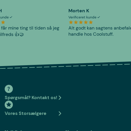
H
Morten K
 kunde
Verificeret kunde
 får mine ting til tiden så jeg
Alt godt kan sagtens anbefal
handle hos Coolstuff.
tilfreds 👍🤝
Spørgsmål? Kontakt os!
Vores Storsælgere