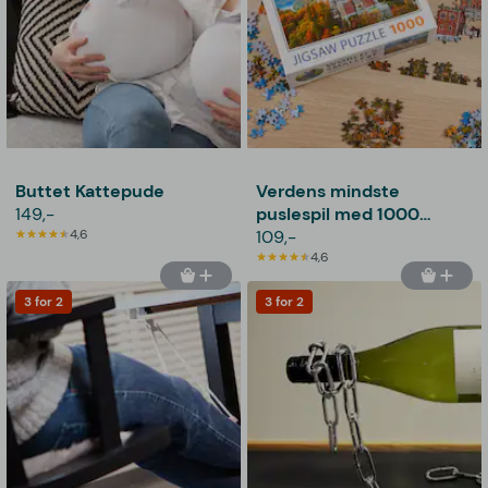
Buttet Kattepude
Verdens mindste
149,-
puslespil med 1000
4,6
brikker
109,-
4,6
3 for 2
3 for 2