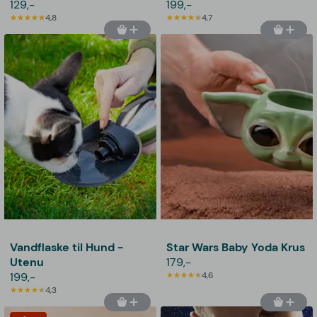
129,-
199,-
4,8
4,7
Vandflaske til Hund -
Star Wars Baby Yoda Krus
Utenu
179,-
199,-
4,6
4,3