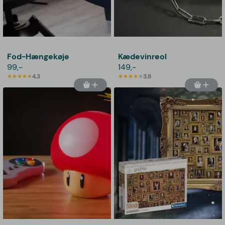
Fod-Hængekøje
Kædevinreol
99,-
149,-
4,3
3,8