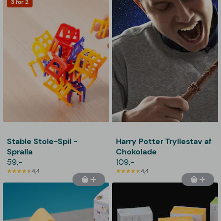
3 for 2
Stable Stole-Spil -
Harry Potter Tryllestav af
Spralla
Chokolade
59,-
109,-
4,4
4,4