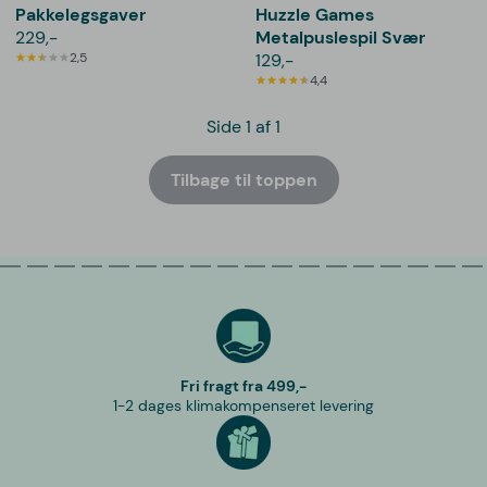
Pakkelegsgaver
Huzzle Games
229,-
Metalpuslespil Svær
2,5
129,-
4,4
Side 1 af 1
Tilbage til toppen
Fri fragt fra 499,-
1-2 dages klimakompenseret levering