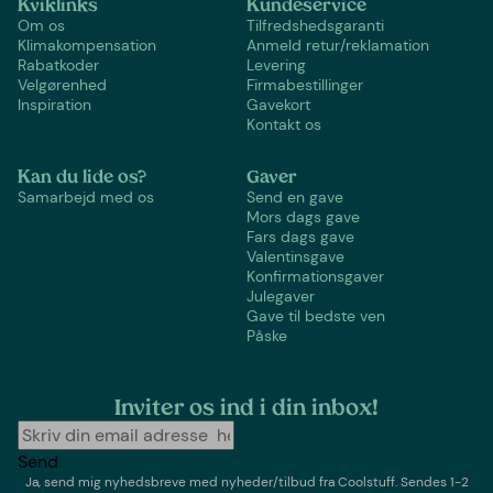
Kviklinks
Kundeservice
Om os
Tilfredshedsgaranti
Klimakompensation
Anmeld retur/reklamation
Rabatkoder
Levering
Velgørenhed
Firmabestillinger
Inspiration
Gavekort
Kontakt os
Kan du lide os?
Gaver
Samarbejd med os
Send en gave
Mors dags gave
Fars dags gave
Valentinsgave
Konfirmationsgaver
Julegaver
Gave til bedste ven
Påske
Inviter os ind i din inbox!
Send
Ja, send mig nyhedsbreve med
nyheder/tilbud
fra
Coolstuff
. Sendes 1-2