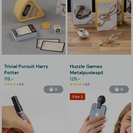
Trivial Pursuit Harry
Huzzle Games
Potter
Metalpuslespil
119,-
129,-
4,5
4,8
3 for 2