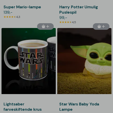
Super Mario-lampe
Harry Potter Umulig
139,-
Puslespil
4,3
99,-
4,5
Lightsaber
Star Wars Baby Yoda
farveskiftende krus
Lampe