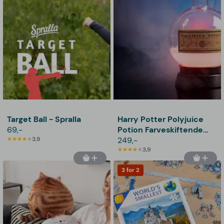
Target Ball - Spralla
Harry Potter Polyjuice
69,-
Potion Farveskiftende
3,9
Lampe
249,-
3,9
3 for 2