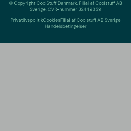
© Copyright CoolStuff Danmark. Filial af Coolstuff AB
Sverige. CVR-nummer 32449859
Privatlivspolitik
Cookies
Filial af Coolstuff AB Sverige
Handelsbetingelser