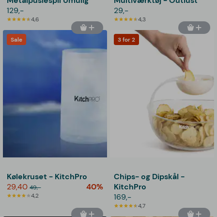
Metalpuslespil Umulig
Multiværktøj - Outlust
129,-
29,-
4,6
4,3
Sale
3 for 2
Kølekruset - KitchPro
Chips- og Dipskål -
29,40
40%
KitchPro
49,-
4,2
169,-
4,7