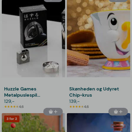
Huzzle Games
Skønheden og Udyret
Metalpuslespil
Chip-krus
Supersvær
129,-
139,-
4,6
4,6
3 for 2