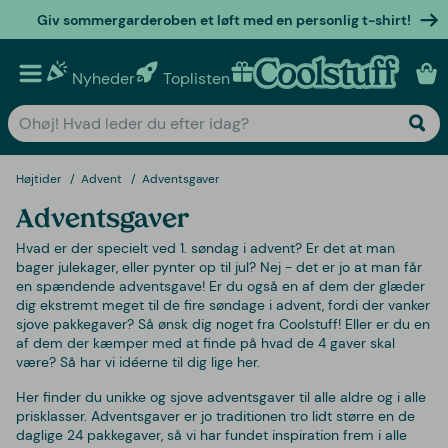
Giv sommergarderoben et løft med en personlig t-shirt!
Nyheder
Toplisten
Personlige gaver
Højtider
Advent
Adventsgaver
Adventsgaver
Hvad er der specielt ved 1. søndag i advent? Er det at man
bager julekager, eller pynter op til jul? Nej - det er jo at man får
en spændende adventsgave! Er du også en af dem der glæder
dig ekstremt meget til de fire søndage i advent, fordi der vanker
sjove pakkegaver? Så ønsk dig noget fra Coolstuff! Eller er du en
af dem der kæmper med at finde på hvad de 4 gaver skal
være? Så har vi idéerne til dig lige her.
Her finder du unikke og sjove adventsgaver til alle aldre og i alle
prisklasser. Adventsgaver er jo traditionen tro lidt større en de
daglige 24 pakkegaver, så vi har fundet inspiration frem i alle