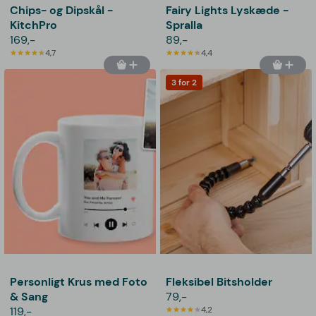
Chips- og Dipskål -
Fairy Lights Lyskæde -
KitchPro
Spralla
169,-
89,-
4,7
4,4
3 for 2
Personligt Krus med Foto
Fleksibel Bitsholder
& Sang
79,-
119,-
4,2