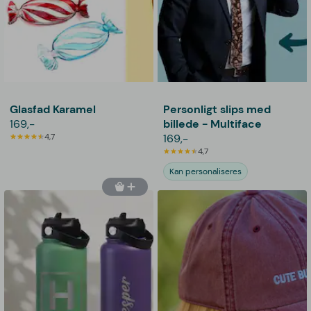
Glasfad Karamel
Personligt slips med
169,-
billede - Multiface
4,7
169,-
4,7
Kan personaliseres