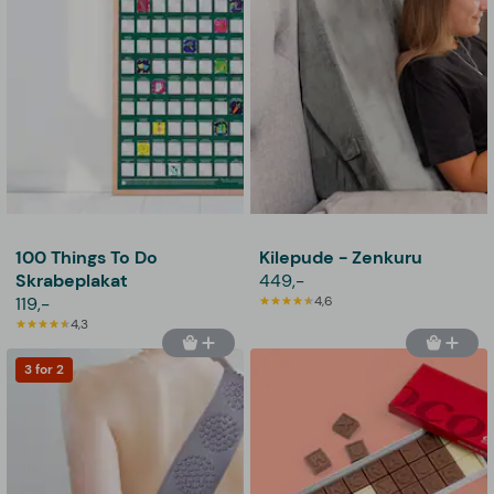
100 Things To Do
Kilepude - Zenkuru
Skrabeplakat
449,-
119,-
4,6
4,3
3 for 2