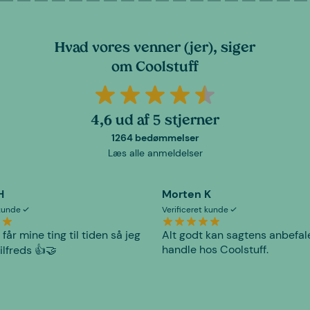
Hvad vores venner (jer), siger
om Coolstuff
4,6 ud af 5 stjerner
1264 bedømmelser
Læs alle anmeldelser
H
Morten K
 kunde
Verificeret kunde
 får mine ting til tiden så jeg
Alt godt kan sagtens anbefal
handle hos Coolstuff.
tilfreds 👍🤝