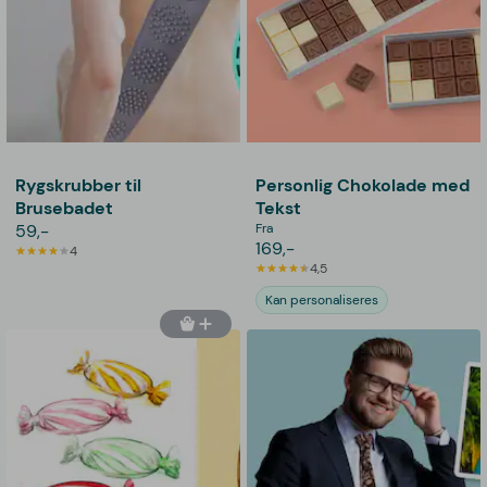
Rygskrubber til
Personlig Chokolade med
Brusebadet
Tekst
59,-
Fra
169,-
4
4,5
Kan personaliseres