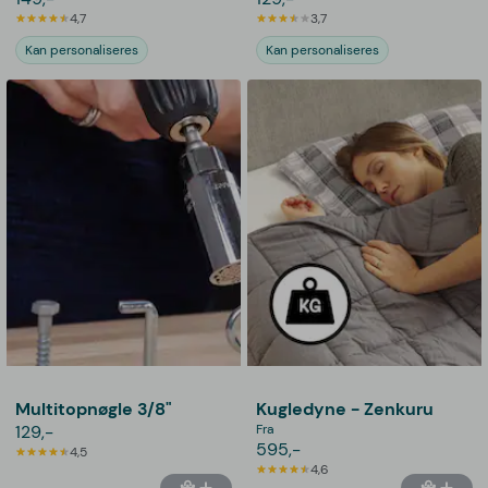
4,7
3,7
Kan personaliseres
Kan personaliseres
Multitopnøgle 3/8"
Kugledyne - Zenkuru
129,-
Fra
595,-
4,5
4,6