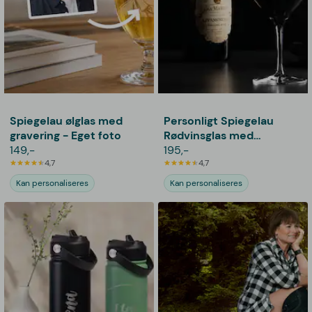
Spiegelau ølglas med
Personligt Spiegelau
gravering - Eget foto
Rødvinsglas med
149,-
Gravering - Bogstav,
195,-
4,7
Navn & Dato
4,7
Kan personaliseres
Kan personaliseres