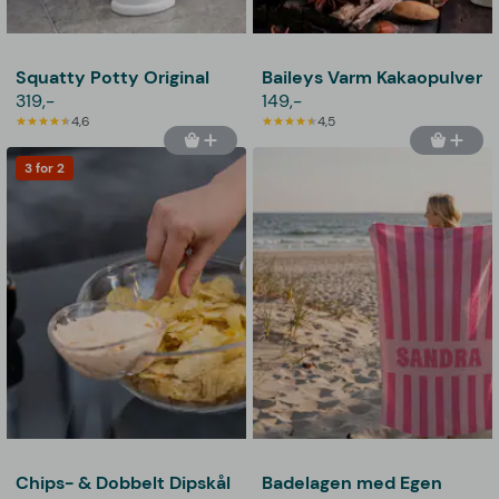
Squatty Potty Original
Baileys Varm Kakaopulver
319,-
149,-
4,6
4,5
3 for 2
Chips- & Dobbelt Dipskål
Badelagen med Egen