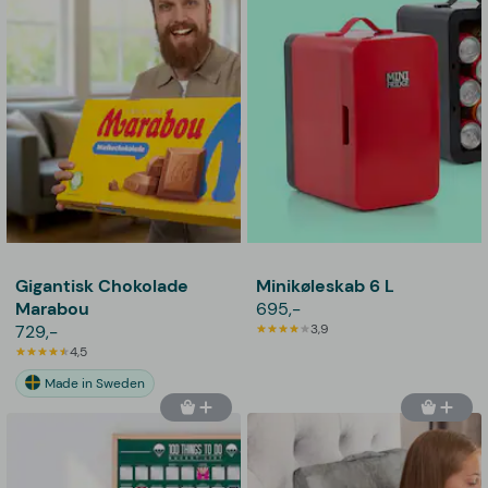
Gigantisk Chokolade
Minikøleskab 6 L
Marabou
695,-
729,-
3,9
4,5
Made in Sweden