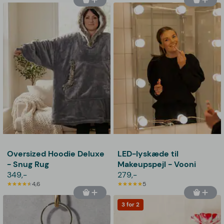
Oversized Hoodie Deluxe
LED-lyskæde til
- Snug Rug
Makeupspejl - Vooni
349,-
279,-
4,6
5
3 for 2