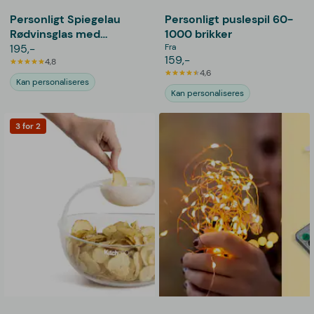
Personligt Spiegelau
Personligt puslespil 60-
Rødvinsglas med
1000 brikker
Gravering - Hjerte
195,-
Fra
159,-
4,8
4,6
Kan personaliseres
Kan personaliseres
3 for 2