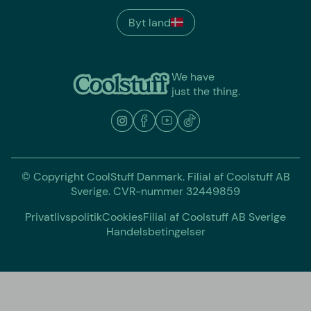
Byt land
We have
just the thing.
© Copyright CoolStuff Danmark. Filial af Coolstuff AB
Sverige. CVR-nummer 32449859
Privatlivspolitik
Cookies
Filial af Coolstuff AB Sverige
Handelsbetingelser