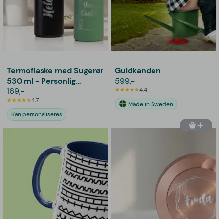
Termoflaske med Sugerør
Guldkanden
530 ml - Personlig
599,-
Gravering
169,-
4,4
4,7
Made in Sweden
Kan personaliseres