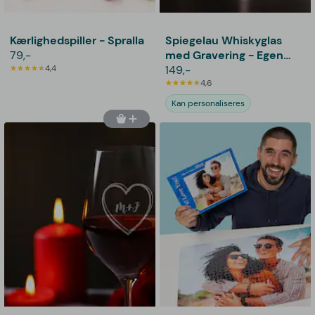
Kærlighedspiller - Spralla
Spiegelau Whiskyglas
79,-
med Gravering - Egen
4,4
Tekst
149,-
4,6
Kan personaliseres