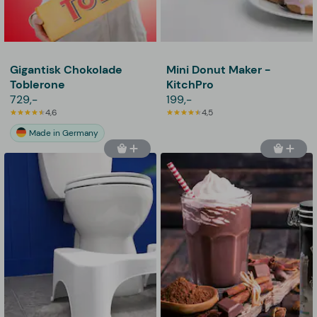
Gigantisk Chokolade
Mini Donut Maker -
Toblerone
KitchPro
729,-
199,-
4,6
4,5
Made in Germany