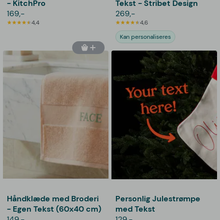
- KitchPro
Tekst - Stribet Design
169,-
269,-
4,4
4,6
Kan personaliseres
Håndklæde med Broderi
Personlig Julestrømpe
- Egen Tekst (60x40 cm)
med Tekst
149,-
129,-