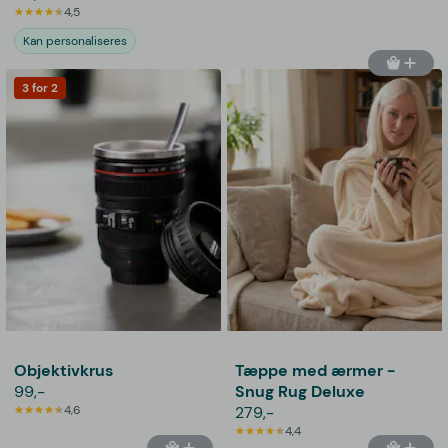
4,5
Kan personaliseres
3 for 2
Objektivkrus
Tæppe med ærmer -
99,-
Snug Rug Deluxe
4,6
279,-
4,4