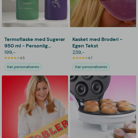
Termoflaske med Sugerør
Kasket med Broderi -
950 ml - Personlig
Egen Tekst
Gravering
199,-
239,-
4,5
4,7
Kan personaliseres
Kan personaliseres