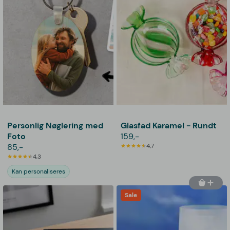
Personlig Nøglering med
Glasfad Karamel - Rundt
Foto
159,-
85,-
4,7
4,3
Kan personaliseres
Sale