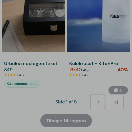
Urboks med egen tekst
Kølekruset - KitchPro
349,-
29,40
40%
49,-
4,6
4,2
Kan personaliseres
Side 1 af 5
Tilbage til toppen