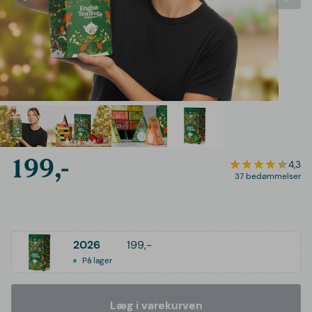
199,-
4,3
37 bedømmelser
2026
199,-
På lager
Læg i varekurven