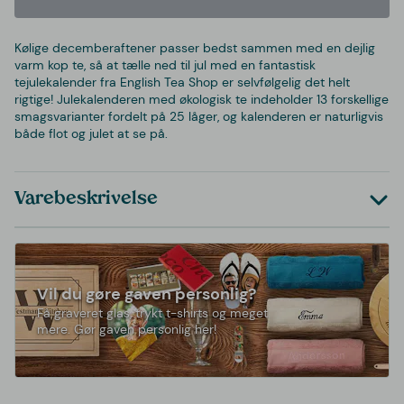
Kølige decemberaftener passer bedst sammen med en dejlig
varm kop te, så at tælle ned til jul med en fantastisk
tejulekalender fra English Tea Shop er selvfølgelig det helt
rigtige! Julekalenderen med økologisk te indeholder 13 forskellige
smagsvarianter fordelt på 25 låger, og kalenderen er naturligvis
både flot og julet at se på.
Varebeskrivelse
Vil du gøre gaven personlig?
Få graveret glas, trykt t-shirts og meget
mere. Gør gaven personlig her!