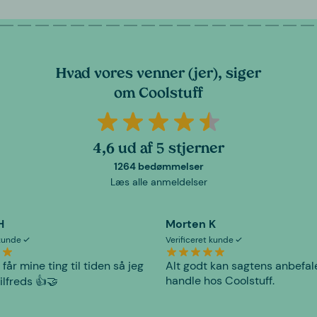
Hvad vores venner (jer), siger
om Coolstuff
4,6 ud af 5 stjerner
1264 bedømmelser
Læs alle anmeldelser
H
Morten K
 kunde
Verificeret kunde
 får mine ting til tiden så jeg
Alt godt kan sagtens anbefal
handle hos Coolstuff.
tilfreds 👍🤝