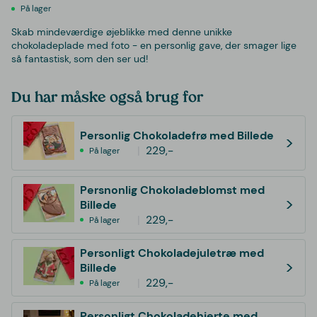
På lager
Skab mindeværdige øjeblikke med denne unikke
chokoladeplade med foto - en personlig gave, der smager lige
så fantastisk, som den ser ud!
Du har måske også brug for
Personlig Chokoladefrø med Billede
>
229,-
På lager
Persnonlig Chokoladeblomst med
>
Billede
229,-
På lager
Personligt Chokoladejuletræ med
>
Billede
229,-
På lager
Personligt Chokoladehjerte med