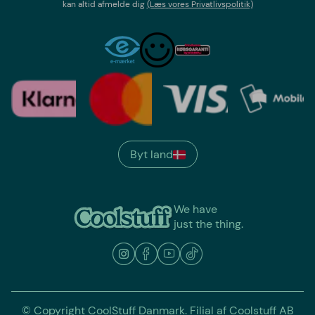
kan altid afmelde dig
(Læs vores Privatlivspolitik)
Byt land
We have
just the thing.
© Copyright CoolStuff Danmark. Filial af Coolstuff AB