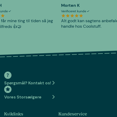
H
Morten K
 kunde
Verificeret kunde
 får mine ting til tiden så jeg
Alt godt kan sagtens anbefal
handle hos Coolstuff.
tilfreds 👍🤝
Spørgsmål? Kontakt os!
Vores Storsælgere
Kviklinks
Kundeservice