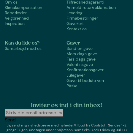
Om os
Tilfredshedsgaranti
Klimakompensation
Anmeld retur/reklamation
Rabatkoder
Levering
Velgørenhed
Firmabestillinger
Inspiration
Gavekort
Kontakt os
Kan du lide os?
Gaver
Samarbejd med os
Send en gave
Mors dags gave
Fars dags gave
Valentinsgave
Konfirmationsgaver
Julegaver
Gave til bedste ven
Påske
Inviter os ind i din inbox!
Send
Ja, send mig nyhedsbreve med
nyheder/tilbud
fra
Coolstuff
. Sendes 1-2
gange i ugen,
undtagen under højsæson, som f.eks Black Friday og Jul
. Du