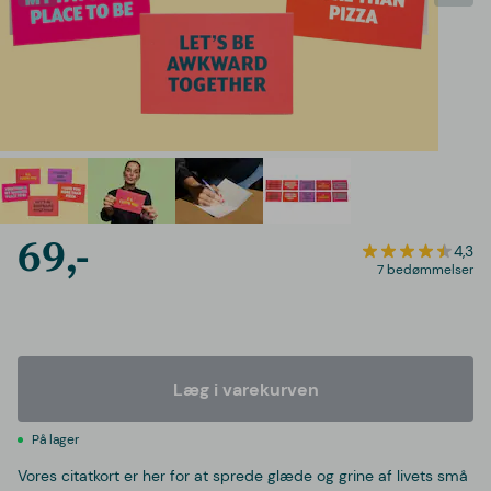
69,-
4,3
7 bedømmelser
Læg i varekurven
På lager
Vores citatkort er her for at sprede glæde og grine af livets små