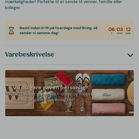
mærkeligheder! Perfekte til at sende til venner, familie eller
kolleger.
Bestil inden kl 15 på hverdage med Bring, så
06
|
03
|
12
sender vi samme dag!
t
min
sek
Varebeskrivelse
Vil du gøre gaven personlig?
Få graveret glas, trykt t-shirts og meget
mere. Gør gaven personlig her!