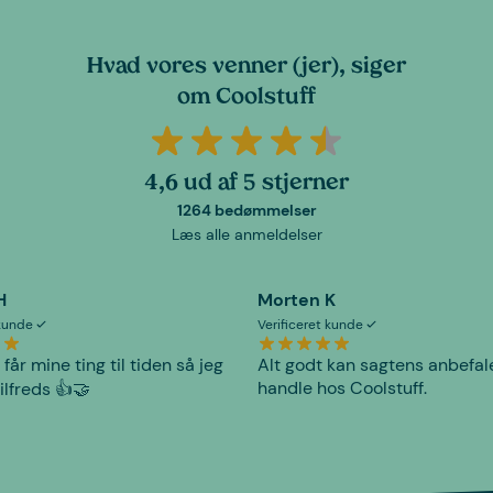
Hvad vores venner (jer), siger
om Coolstuff
4,6 ud af 5 stjerner
1264 bedømmelser
Læs alle anmeldelser
H
Morten K
 kunde
Verificeret kunde
 får mine ting til tiden så jeg
Alt godt kan sagtens anbefal
handle hos Coolstuff.
tilfreds 👍🤝