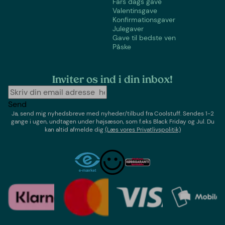
Fars dags gave
Valentinsgave
Konfirmationsgaver
Julegaver
Gave til bedste ven
Påske
Inviter os ind i din inbox!
Send
Ja, send mig nyhedsbreve med
nyheder/tilbud
fra
Coolstuff
. Sendes 1-2
gange i ugen,
undtagen under højsæson, som f.eks Black Friday og Jul
. Du
kan altid afmelde dig
(Læs vores Privatlivspolitik)