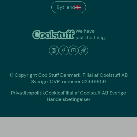
Byt land
We have
just the thing.
© Copyright CoolStuff Danmark. Filial af Coolstuff AB
Sverige. CVR-nummer 32449859
Privatlivspolitik
Cookies
Filial af Coolstuff AB Sverige
Handelsbetingelser