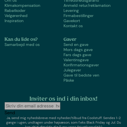
Om os
Tilfredshedsgaranti
Klimakompensation
Anmeld retur/reklamation
Rabatkoder
Levering
Velgørenhed
Firmabestillinger
Inspiration
Gavekort
Kontakt os
Kan du lide os?
Gaver
Samarbejd med os
Send en gave
Mors dags gave
Fars dags gave
Valentinsgave
Konfirmationsgaver
Julegaver
Gave til bedste ven
Påske
Inviter os ind i din inbox!
Send
Ja, send mig nyhedsbreve med
nyheder/tilbud
fra
Coolstuff
. Sendes 1-2
gange i ugen,
undtagen under højsæson, som f.eks Black Friday og Jul
. Du