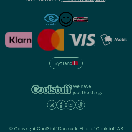
kan altid afmelde dig
(Læs vores Privatlivspolitik)
Byt land
We have
just the thing.
© Copyright CoolStuff Danmark. Filial af Coolstuff AB