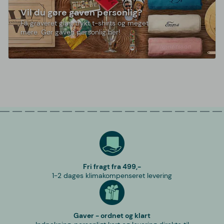
Vil du gøre gaven personlig?
Få graveret glas, trykt t-shirts og meget
mere. Gør gaven personlig her!
Fri fragt fra 499,-
1-2 dages klimakompenseret levering
Gaver - ordnet og klart