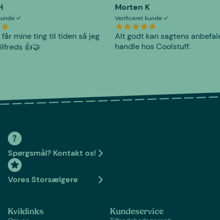
H
Morten K
 kunde
Verificeret kunde
 får mine ting til tiden så jeg
Alt godt kan sagtens anbefal
handle hos Coolstuff.
tilfreds 👍🤝
Spørgsmål? Kontakt os!
Vores Storsælgere
Kviklinks
Kundeservice