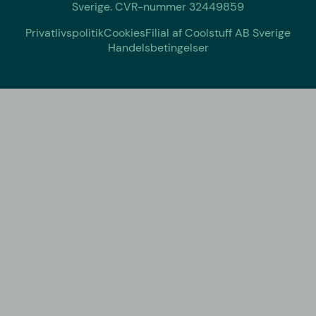
Sverige. CVR-nummer 32449859
Privatlivspolitik
Cookies
Filial af Coolstuff AB Sverige
Handelsbetingelser