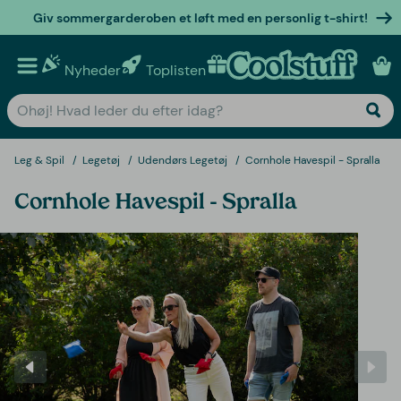
Giv sommergarderoben et løft med en personlig t-shirt!
Nyheder
Toplisten
Personlige gaver
Leg & Spil
Legetøj
Udendørs Legetøj
Cornhole Havespil - Spralla
Cornhole Havespil - Spralla