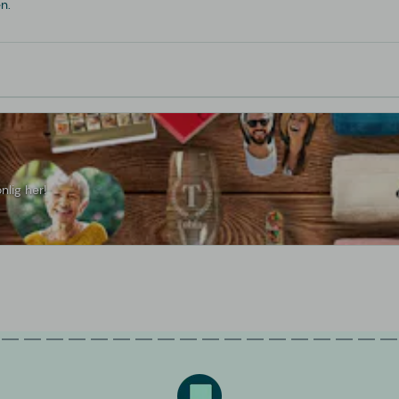
n.
nlig her!