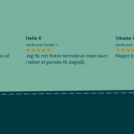
Helle K
Vibeke
Verificeret kunde
Verificere
es af
Jeg fik mit flotte termokrus med navn
Meget be
i løbet af ganske få dage🤗