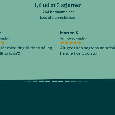
4,6 ud af 5 stjerner
1264 bedømmelser
Læs alle anmeldelser
H
Morten K
 kunde
Verificeret kunde
 får mine ting til tiden så jeg
Alt godt kan sagtens anbefal
handle hos Coolstuff.
tilfreds 👍🤝