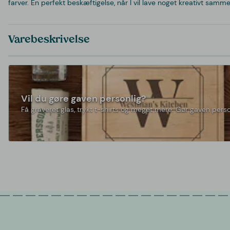
farver. En perfekt beskæftigelse, når I vil lave noget kreativt samme
Varebeskrivelse
Vil du gøre gaven personlig?
Få graveret glas, trykt t-shirts og meget mere. Gør gaven perso