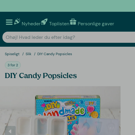
Nyheder
Toplisten
Personlige gaver
Spiseligt
Slik
DIY Candy Popsicles
3 for 2
DIY Candy Popsicles