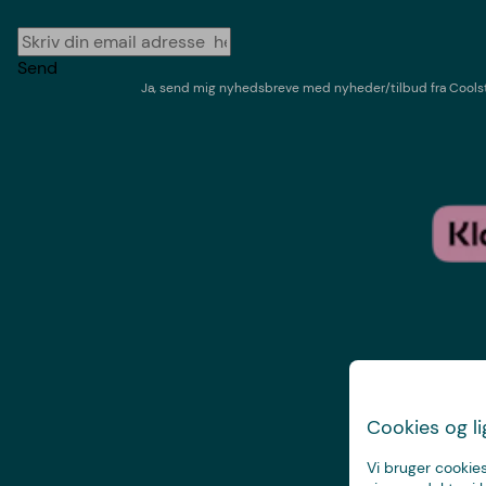
Send
Ja, send mig nyhedsbreve med
nyheder/tilbud
fra
Cools
Cookies og l
Vi bruger cookies