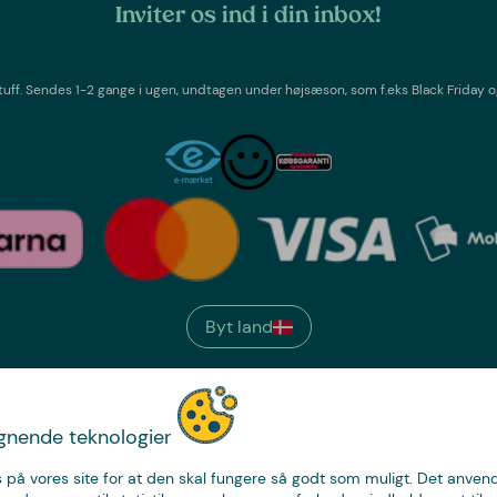
Inviter os ind i din inbox!
tuff
. Sendes 1-2 gange i ugen,
undtagen under højsæson, som f.eks Black Friday o
Byt land
We have
ignende teknologier
just the thing.
 på vores site for at den skal fungere så godt som muligt. Det anvende