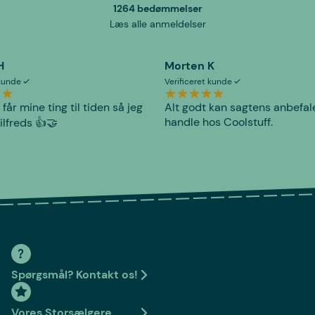
1264 bedømmelser
Læs alle anmeldelser
H
Morten K
 kunde
Verificeret kunde
 får mine ting til tiden så jeg
Alt godt kan sagtens anbefal
handle hos Coolstuff.
tilfreds 👍🤝
Spørgsmål? Kontakt os!
Vores Storsælgere