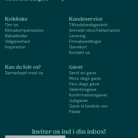
Kviklinks
Kundeservice
Om os
Tilfredshedsgaranti
Klimakompensation
Anmeld retur/reklamation
Rabatkoder
Levering
Velgørenhed
Firmabestillinger
Inspiration
Gavekort
Kontakt os
Kan du lide os?
Gaver
Samarbejd med os
Send en gave
Mors dags gave
Fars dags gave
Valentinsgave
Konfirmationsgaver
Julegaver
Gave til bedste ven
Påske
Inviter os ind i din inbox!