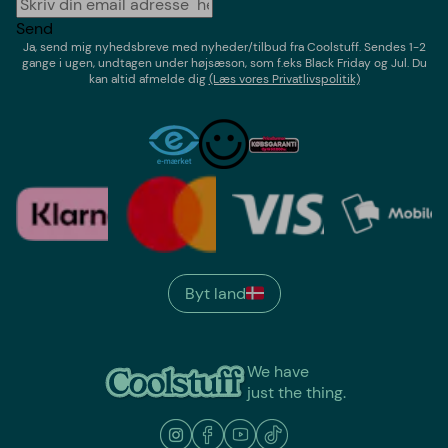
Send
Ja, send mig nyhedsbreve med
nyheder/tilbud
fra
Coolstuff
. Sendes 1-2
gange i ugen,
undtagen under højsæson, som f.eks Black Friday og Jul
. Du
kan altid afmelde dig
(Læs vores Privatlivspolitik)
Byt land
We have
just the thing.