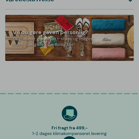
Vil du gøre gaven personlig?
Få graveret glas, trykt t-shirts og meget
mere. Gør gaven personlig her!
Fri fragt fra 499,-
1-2 dages klimakompenseret levering