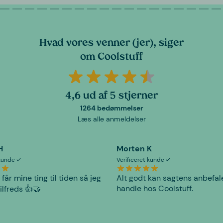
Hvad vores venner (jer), siger
om Coolstuff
4,6 ud af 5 stjerner
1264 bedømmelser
Læs alle anmeldelser
H
Morten K
 kunde
Verificeret kunde
 får mine ting til tiden så jeg
Alt godt kan sagtens anbefal
handle hos Coolstuff.
tilfreds 👍🤝