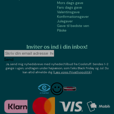
Mors dags gave
Fars dags gave
Valentinsgave
Konfirmationsgaver
Julegaver
Gave til bedste ven
Påske
Inviter os ind i din inbox!
Send
Ja, send mig nyhedsbreve med
nyheder/tilbud
fra
Coolstuff
. Sendes 1-2
gange i ugen,
undtagen under højsæson, som f.eks Black Friday og Jul
. Du
kan altid afmelde dig
(Læs vores Privatlivspolitik)