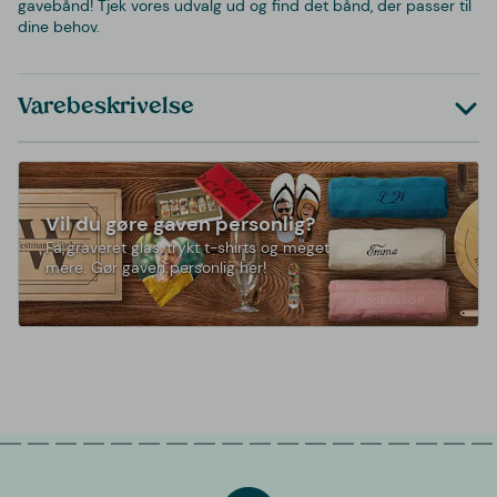
gavebånd! Tjek vores udvalg ud og find det bånd, der passer til
dine behov.
Varebeskrivelse
Vil du gøre gaven personlig?
Få graveret glas, trykt t-shirts og meget
mere. Gør gaven personlig her!