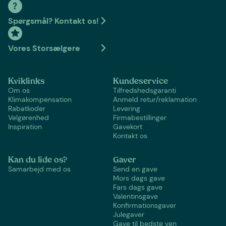
Spørgsmål? Kontakt os!
Vores Storsælgere
Kviklinks
Kundeservice
Om os
Tilfredshedsgaranti
Klimakompensation
Anmeld retur/reklamation
Rabatkoder
Levering
Velgørenhed
Firmabestillinger
Inspiration
Gavekort
Kontakt os
Kan du lide os?
Gaver
Samarbejd med os
Send en gave
Mors dags gave
Fars dags gave
Valentinsgave
Konfirmationsgaver
Julegaver
Gave til bedste ven