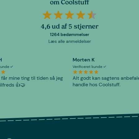
om Coolstuff
4,6 ud af 5 stjerner
1264 bedømmelser
Læs alle anmeldelser
H
Morten K
 kunde
Verificeret kunde
 får mine ting til tiden så jeg
Alt godt kan sagtens anbefal
handle hos Coolstuff.
tilfreds 👍🤝