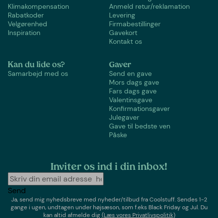
Klimakompensation
Anmeld retur/reklamation
Rabatkoder
Levering
Velgørenhed
Firmabestillinger
Inspiration
Gavekort
Kontakt os
Kan du lide os?
Gaver
Samarbejd med os
Send en gave
Mors dags gave
Fars dags gave
Valentinsgave
Konfirmationsgaver
Julegaver
Gave til bedste ven
Påske
Inviter os ind i din inbox!
Send
Ja, send mig nyhedsbreve med
nyheder/tilbud
fra
Coolstuff
. Sendes 1-2
gange i ugen,
undtagen under højsæson, som f.eks Black Friday og Jul
. Du
kan altid afmelde dig
(Læs vores Privatlivspolitik)