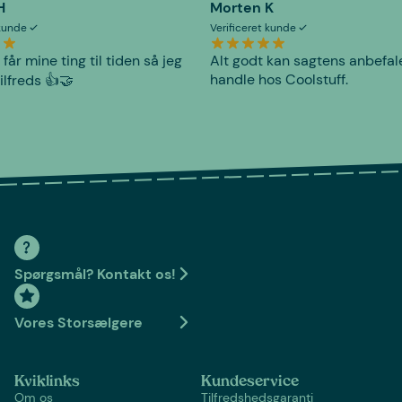
H
Morten K
 kunde
Verificeret kunde
 får mine ting til tiden så jeg
Alt godt kan sagtens anbefal
handle hos Coolstuff.
tilfreds 👍🤝
Spørgsmål? Kontakt os!
Vores Storsælgere
Kviklinks
Kundeservice
Om os
Tilfredshedsgaranti