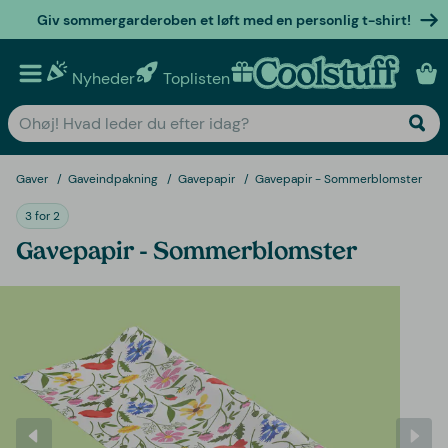
Giv sommergarderoben et løft med en personlig t-shirt!
Nyheder
Toplisten
Personlige gaver
Gaver
Gaveindpakning
Gavepapir
Gavepapir - Sommerblomster
3 for 2
Gavepapir - Sommerblomster