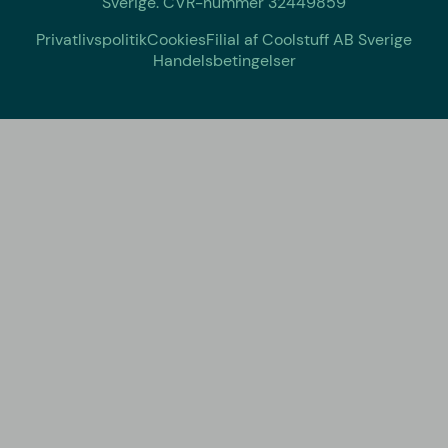
Sverige. CVR-nummer 32449859
Privatlivspolitik
Cookies
Filial af Coolstuff AB Sverige
Handelsbetingelser