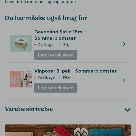
finns det 4 meter inslagningspapper.
Du har måske også brug for
Gavebånd Satin 15m -
Sommerblomster
>
39,-
5 på lager
Læg i varekurven
Vinposer 3-pak - Sommerblomster
19,-
Få tilbage
>
Læg i varekurven
Varebeskrivelse