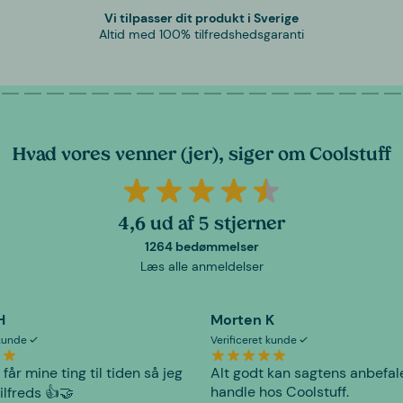
Vi tilpasser dit produkt i Sverige
Altid med 100% tilfredshedsgaranti
Hvad vores venner (jer), siger om Coolstuff
4,6 ud af 5 stjerner
1264 bedømmelser
Læs alle anmeldelser
H
Morten K
 kunde
Verificeret kunde
 får mine ting til tiden så jeg
Alt godt kan sagtens anbefal
handle hos Coolstuff.
tilfreds 👍🤝