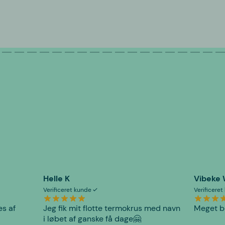
Helle K
Vibeke
Verificeret kunde
Verificere
es af
Jeg fik mit flotte termokrus med navn
Meget be
i løbet af ganske få dage🤗