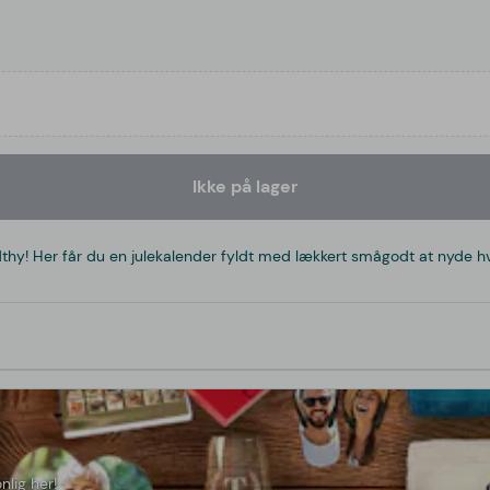
Ikke på lager
thy! Her får du en julekalender fyldt med lækkert smågodt at nyde hve
nlig her!