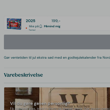
2025
199,-
Ikke på
Påmind mig
lager
Gør ventetiden til jul ekstra sød med en godtejulekalender fra Nord
Varebeskrivelse
Vil du gøre gaven personlig?
Få graveret glas, trykt t-shirts og meget mere. Gør gaven perso