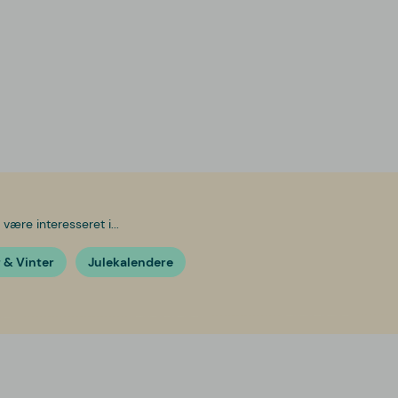
være interesseret i...
r & Vinter
Julekalendere