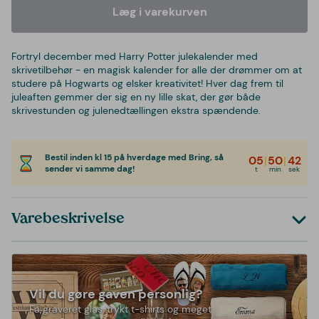
Læg i varekurven
Fortryl december med Harry Potter julekalender med
skrivetilbehør - en magisk kalender for alle der drømmer om at
studere på Hogwarts og elsker kreativitet! Hver dag frem til
juleaften gemmer der sig en ny lille skat, der gør både
skrivestunden og julenedtællingen ekstra spændende.
Bestil inden kl 15 på hverdage med Bring, så
05
|
50
|
42
sender vi samme dag!
t
min
sek
Varebeskrivelse
Vil du gøre gaven personlig?
Få graveret glas, trykt t-shirts og meget