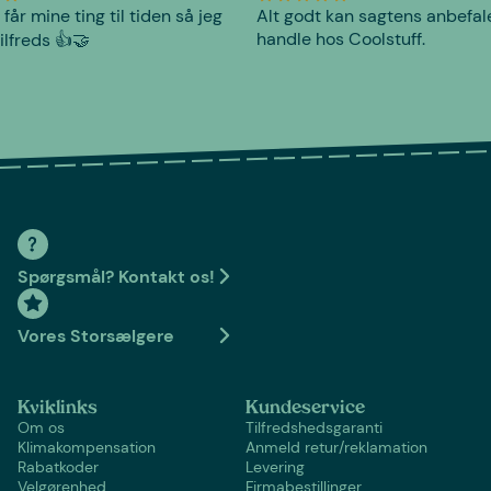
 får mine ting til tiden så jeg
Alt godt kan sagtens anbefal
handle hos Coolstuff.
tilfreds 👍🤝
Spørgsmål? Kontakt os!
Vores Storsælgere
Kviklinks
Kundeservice
Om os
Tilfredshedsgaranti
Klimakompensation
Anmeld retur/reklamation
Rabatkoder
Levering
Velgørenhed
Firmabestillinger