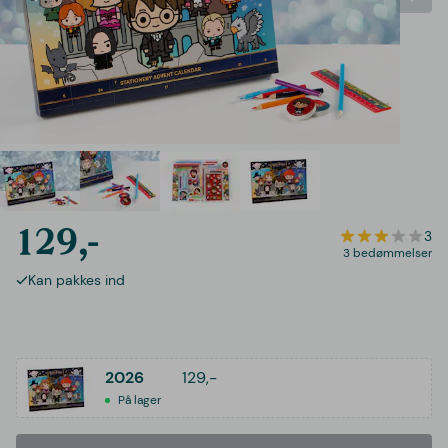
129,-
3
3 bedømmelser
Kan pakkes ind
2026
129,-
På lager