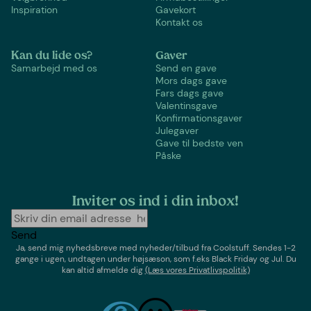
Inspiration
Gavekort
Kontakt os
Kan du lide os?
Gaver
Samarbejd med os
Send en gave
Mors dags gave
Fars dags gave
Valentinsgave
Konfirmationsgaver
Julegaver
Gave til bedste ven
Påske
Inviter os ind i din inbox!
Send
Ja, send mig nyhedsbreve med
nyheder/tilbud
fra
Coolstuff
. Sendes 1-2
gange i ugen,
undtagen under højsæson, som f.eks Black Friday og Jul
. Du
kan altid afmelde dig
(Læs vores Privatlivspolitik)