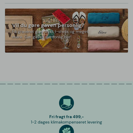
Vil du gøre gaven personlig?
Få graveret glas, trykt t-shirts og meget
mere. Gør gaven personlig her!
Fri fragt fra 499,-
1-2 dages klimakompenseret levering