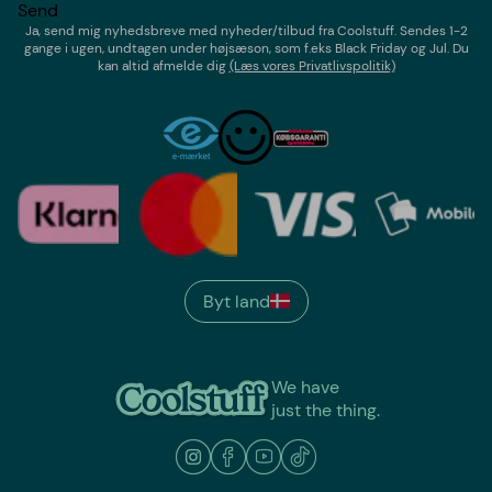
Send
Ja, send mig nyhedsbreve med
nyheder/tilbud
fra
Coolstuff
. Sendes 1-2
gange i ugen,
undtagen under højsæson, som f.eks Black Friday og Jul
. Du
kan altid afmelde dig
(Læs vores Privatlivspolitik)
Byt land
We have
just the thing.