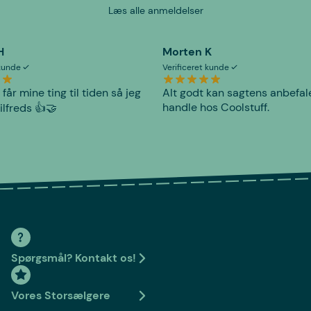
Læs alle anmeldelser
H
Morten K
 kunde
Verificeret kunde
 får mine ting til tiden så jeg
Alt godt kan sagtens anbefal
handle hos Coolstuff.
tilfreds 👍🤝
Spørgsmål? Kontakt os!
Vores Storsælgere