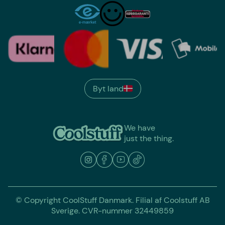
Byt land
We have
just the thing.
© Copyright CoolStuff Danmark. Filial af Coolstuff AB
Sverige. CVR-nummer 32449859