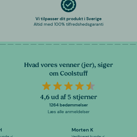
Vi tilpasser dit produkt i Sverige
Altid med 100% tilfredshedsgaranti
Hvad vores venner (jer), siger
om Coolstuff
4,6 ud af 5 stjerner
1264 bedømmelser
Læs alle anmeldelser
H
Morten K
 kunde
Verificeret kunde