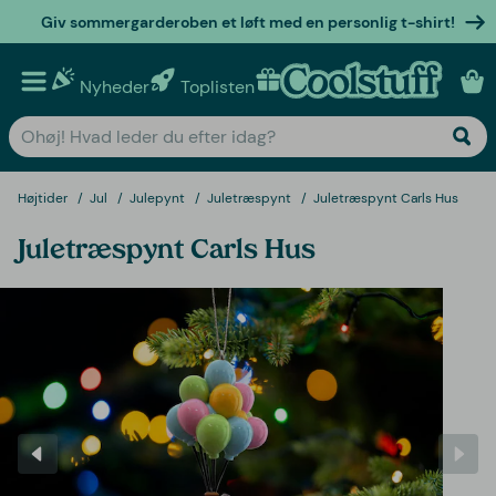
Giv sommergarderoben et løft med en personlig t-shirt!
Nyheder
Toplisten
Personlige gaver
Højtider
Jul
Julepynt
Juletræspynt
Juletræspynt Carls Hus
Juletræspynt Carls Hus