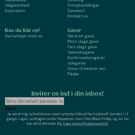
Velgørenhed
Firmabestillinger
Inspiration
Gavekort
Kontakt os
Kan du lide os?
Gaver
Samarbejd med os
Send en gave
Mors dags gave
Fars dags gave
Valentinsgave
Konfirmationsgaver
Julegaver
Gave til bedste ven
Påske
Inviter os ind i din inbox!
Send
Ja, send mig nyhedsbreve med
nyheder/tilbud
fra
Coolstuff
. Sendes 1-2
gange i ugen,
undtagen under højsæson, som f.eks Black Friday og Jul
. Du
kan altid afmelde dig
(Læs vores Privatlivspolitik)