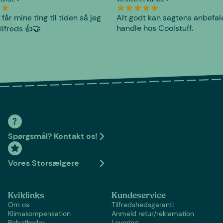
 får mine ting til tiden så jeg
Alt godt kan sagtens anbefal
handle hos Coolstuff.
tilfreds 👍🤝
Spørgsmål? Kontakt os!
Vores Storsælgere
Kviklinks
Kundeservice
Om os
Tilfredshedsgaranti
Klimakompensation
Anmeld retur/reklamation
Rabatkoder
Levering