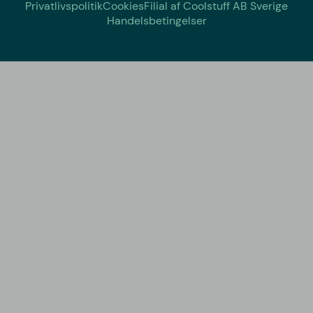
Privatlivspolitik
Cookies
Filial af Coolstuff AB Sverige
Handelsbetingelser