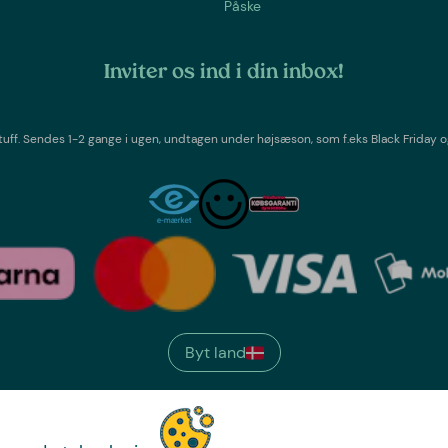
Påske
Inviter os ind i din inbox!
tuff
. Sendes 1-2 gange i ugen,
undtagen under højsæson, som f.eks Black Friday o
Byt land
We have