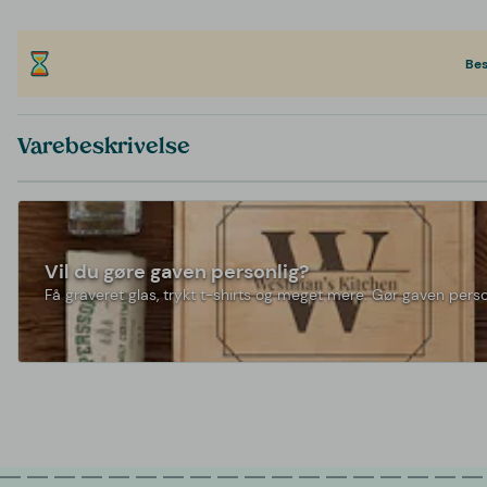
Bes
Varebeskrivelse
Vil du gøre gaven personlig?
Få graveret glas, trykt t-shirts og meget mere. Gør gaven perso