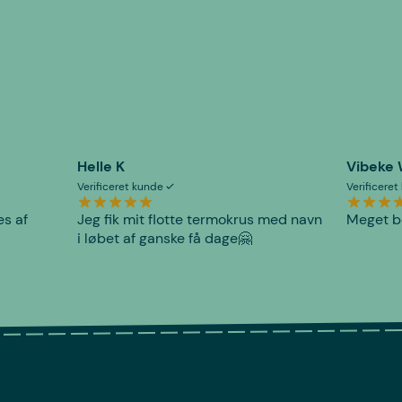
Helle K
Vibeke
Verificeret kunde
Verificere
es af
Jeg fik mit flotte termokrus med navn
Meget be
i løbet af ganske få dage🤗