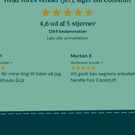
Hvad vores venner (jer), siger om Coolstuff
4,6 ud af 5 stjerner
1264 bedømmelser
Læs alle anmeldelser
H
Morten K
 kunde
Verificeret kunde
 får mine ting til tiden så jeg
Alt godt kan sagtens anbefal
handle hos Coolstuff.
tilfreds 👍🤝