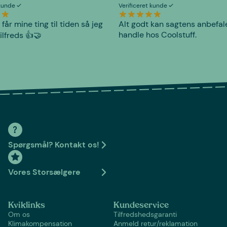
 kunde
Verificeret kunde
 får mine ting til tiden så jeg
Alt godt kan sagtens anbefal
handle hos Coolstuff.
tilfreds 👍🤝
Spørgsmål? Kontakt os!
Vores Storsælgere
Kviklinks
Kundeservice
Om os
Tilfredshedsgaranti
Klimakompensation
Anmeld retur/reklamation