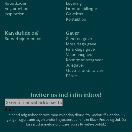
Rabatkoder
Levering
Velgørenhed
Firmabestillinger
Inspiration
Gavekort
Kontakt os
Kan du lide os?
Gaver
Samarbejd med os
Send en gave
Mors dags gave
Fars dags gave
Valentinsgave
Konfirmationsgaver
Julegaver
Gave til bedste ven
Påske
Inviter os ind i din inbox!
Send
Ja, send mig nyhedsbreve med
nyheder/tilbud
fra
Coolstuff
. Sendes 1-2
gange i ugen,
undtagen under højsæson, som f.eks Black Friday og Jul
. Du
kan altid afmelde dig
(Læs vores Privatlivspolitik)