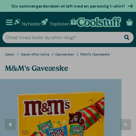
Giv sommergarderoben et løft med en personlig t-shirt!
Nyheder
Toplisten
Personlige gaver
Gaver
Gaver efter tema
Gaveæsker
M&M's Gaveæske
M&M's Gaveæske