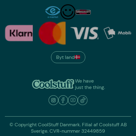
Byt land
We have
just the thing.
© Copyright CoolStuff Danmark. Filial af Coolstuff AB
Sverige. CVR-nummer 32449859