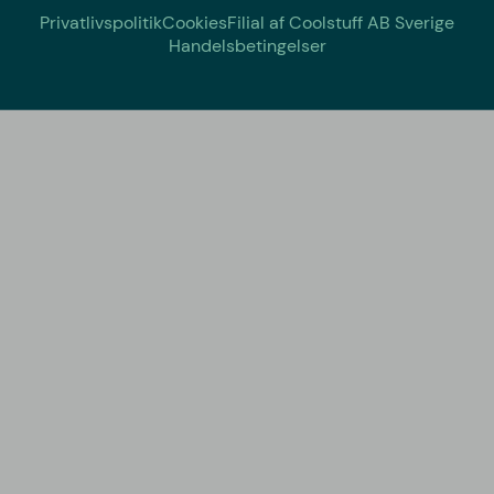
Privatlivspolitik
Cookies
Filial af Coolstuff AB Sverige
Handelsbetingelser