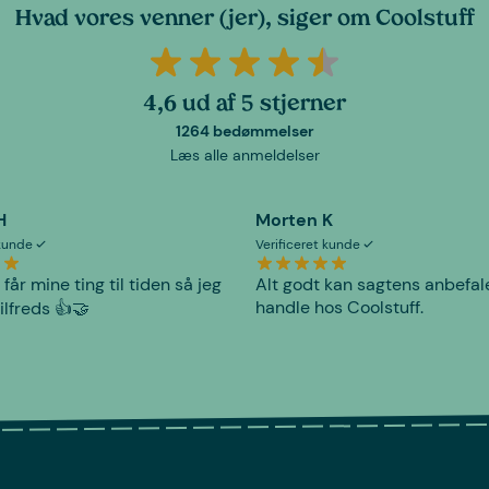
Hvad vores venner (jer), siger om Coolstuff
4,6 ud af 5 stjerner
1264 bedømmelser
Læs alle anmeldelser
H
Morten K
 kunde
Verificeret kunde
 får mine ting til tiden så jeg
Alt godt kan sagtens anbefal
handle hos Coolstuff.
tilfreds 👍🤝