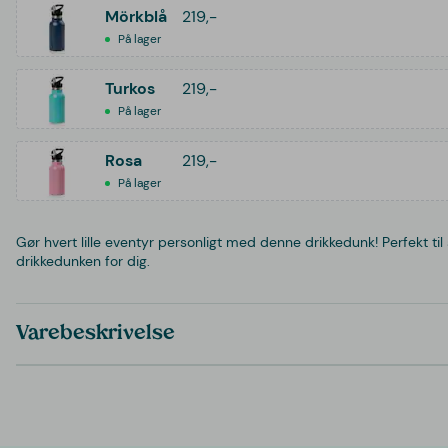
Mörkblå
219,-
På lager
Turkos
219,-
På lager
Rosa
219,-
På lager
Gør hvert lille eventyr personligt med denne drikkedunk! Perfekt til 
drikkedunken for dig.
Varebeskrivelse