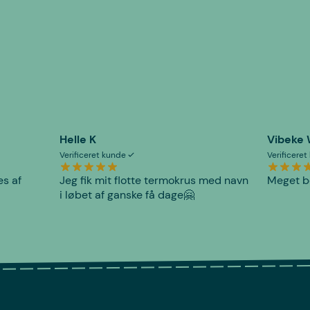
Helle K
Vibeke
Verificeret kunde
Verificere
es af
Jeg fik mit flotte termokrus med navn
Meget be
i løbet af ganske få dage🤗