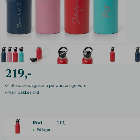
219,-
Tilfredshedsgaranti på personlige varer
Kan pakkes ind
Röd
219,-
På lager