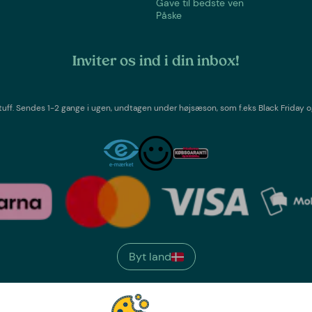
Gave til bedste ven
Påske
Inviter os ind i din inbox!
tuff
. Sendes 1-2 gange i ugen,
undtagen under højsæson, som f.eks Black Friday o
Byt land
We have