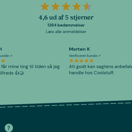
4,6 ud af 5 stjerner
1264 bedømmelser
Læs alle anmeldelser
H
Morten K
 kunde
Verificeret kunde
 får mine ting til tiden så jeg
Alt godt kan sagtens anbefal
handle hos Coolstuff.
tilfreds 👍🤝