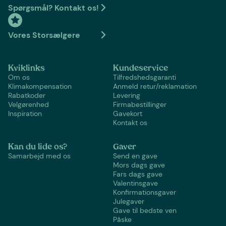
Spørgsmål? Kontakt os!
Vores Storsælgere
Kviklinks
Kundeservice
Om os
Tilfredshedsgaranti
Klimakompensation
Anmeld retur/reklamation
Rabatkoder
Levering
Velgørenhed
Firmabestillinger
Inspiration
Gavekort
Kontakt os
Kan du lide os?
Gaver
Samarbejd med os
Send en gave
Mors dags gave
Fars dags gave
Valentinsgave
Konfirmationsgaver
Julegaver
Gave til bedste ven
Påske