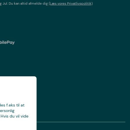
g Jul
. Du kan altid afmelde dig
(Læs vores Privatlivspolitik)
s f.eks til at
ersonlig
Hvis du vil vide
mmer 32449859