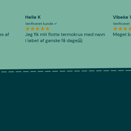
Helle K
Vibeke
Verificeret kunde
Verificere
es af
Jeg fik mit flotte termokrus med navn
Meget be
i løbet af ganske få dage🤗