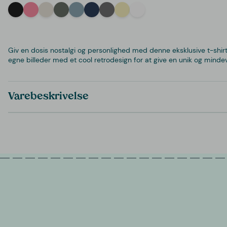
Black
Pink
Off-White
Green
Light Blue
Navy
Grey
Yellow
White
Giv en dosis nostalgi og personlighed med denne eksklusive t-shirt,
egne billeder med et cool retrodesign for at give en unik og mind
Varebeskrivelse