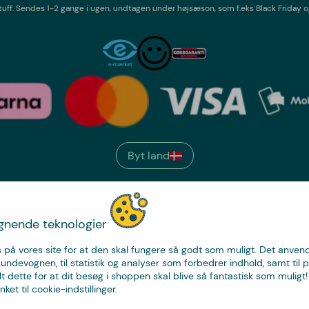
tuff
. Sendes 1-2 gange i ugen,
undtagen under højsæson, som f.eks Black Friday o
Byt land
We have
ignende teknologier
just the thing.
 på vores site for at den skal fungere så godt som muligt. Det anvende
kundevognen, til statistik og analyser som forbedrer indhold, samt til p
t dette for at dit besøg i shoppen skal blive så fantastisk som muligt! 
nket til cookie-indstillinger.
CoolStuff Danmark. Filial af Coolstuff AB Sverige. CVR-nu