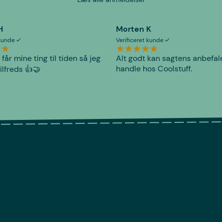
H
Morten K
 kunde
Verificeret kunde
 får mine ting til tiden så jeg
Alt godt kan sagtens anbefal
handle hos Coolstuff.
tilfreds 👍🤝