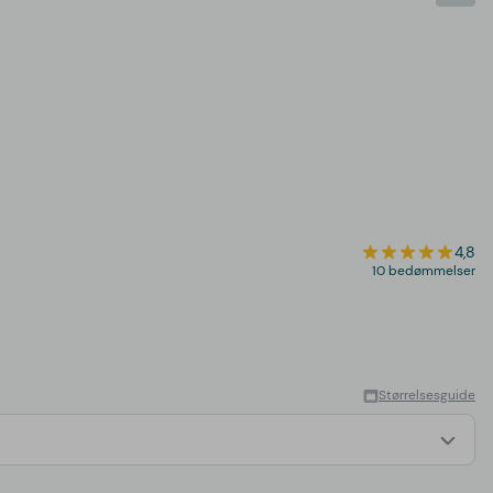
4,8
10 bedømmelser
Størrelsesguide