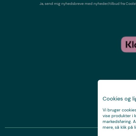
Ja, send mig nyhedsbreve med
nyheder/tilbud
fra
Cools
Cookies og l
Vi bruger cookies
vise produkter i 
markedsføring. Al
mere, så klik på li
© Copyright 