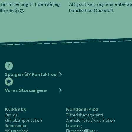
 får mine ting til tiden så jeg
Alt godt kan sagtens anbefal
handle hos Coolstuff.
tilfreds 👍🤝
Spørgsmål? Kontakt os!
Vores Storsælgere
Kviklinks
Kundeservice
Om os
Tilfredshedsgaranti
Klimakompensation
Anmeld retur/reklamation
Rabatkoder
Levering
Velgørenhed
Firmabestillinger