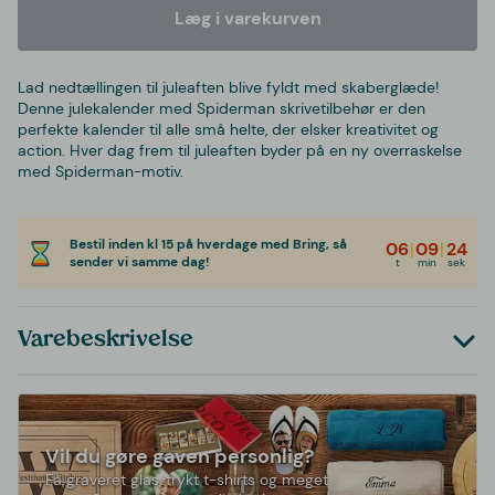
Læg i varekurven
Lad nedtællingen til juleaften blive fyldt med skaberglæde!
Denne julekalender med Spiderman skrivetilbehør er den
perfekte kalender til alle små helte, der elsker kreativitet og
action. Hver dag frem til juleaften byder på en ny overraskelse
med Spiderman-motiv.
Bestil inden kl 15 på hverdage med Bring, så
06
|
09
|
24
sender vi samme dag!
t
min
sek
Varebeskrivelse
Vil du gøre gaven personlig?
Få graveret glas, trykt t-shirts og meget