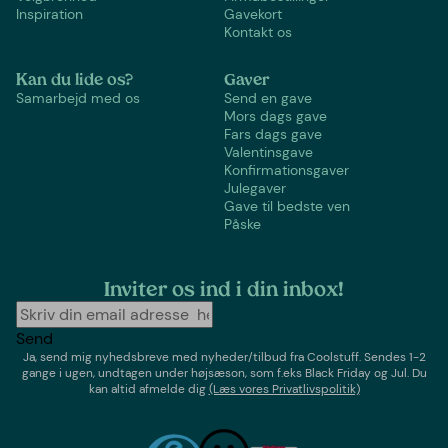
Inspiration
Gavekort
Kontakt os
Kan du lide os?
Gaver
Samarbejd med os
Send en gave
Mors dags gave
Fars dags gave
Valentinsgave
Konfirmationsgaver
Julegaver
Gave til bedste ven
Påske
Inviter os ind i din inbox!
Send
Ja, send mig nyhedsbreve med
nyheder/tilbud
fra
Coolstuff
. Sendes 1-2
gange i ugen,
undtagen under højsæson, som f.eks Black Friday og Jul
. Du
kan altid afmelde dig
(Læs vores Privatlivspolitik)