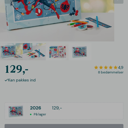
129,-
4,9
8 bedømmelser
Kan pakkes ind
2026
129,-
På lager