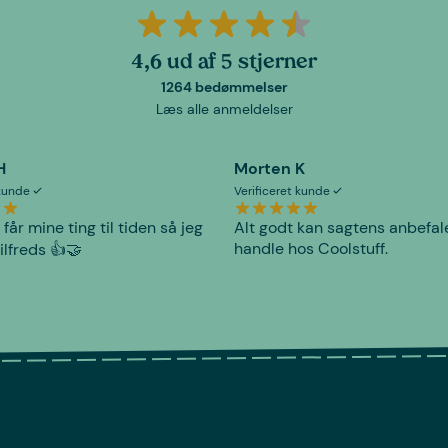
4,6 ud af 5 stjerner
1264 bedømmelser
Læs alle anmeldelser
H
Morten K
 kunde
Verificeret kunde
 får mine ting til tiden så jeg
Alt godt kan sagtens anbefal
handle hos Coolstuff.
tilfreds 👍🤝