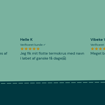
Helle K
Vibeke
Verificeret kunde
Verificere
es af
Jeg fik mit flotte termokrus med navn
Meget be
i løbet af ganske få dage🤗