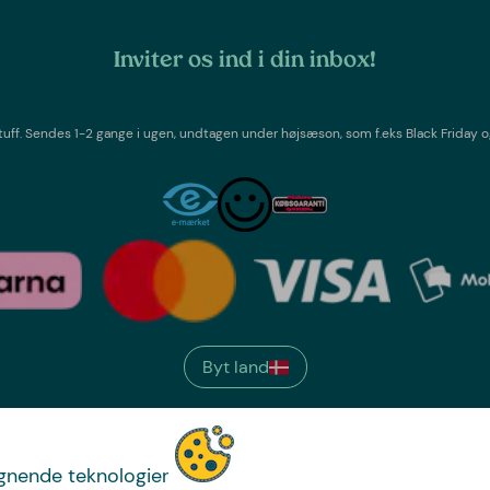
Inviter os ind i din inbox!
tuff
. Sendes 1-2 gange i ugen,
undtagen under højsæson, som f.eks Black Friday o
Byt land
We have
ignende teknologier
just the thing.