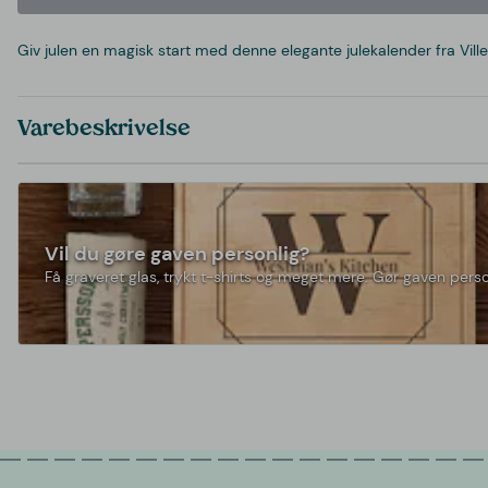
Giv julen en magisk start med denne elegante julekalender fra Vill
Varebeskrivelse
Vil du gøre gaven personlig?
Få graveret glas, trykt t-shirts og meget mere. Gør gaven perso