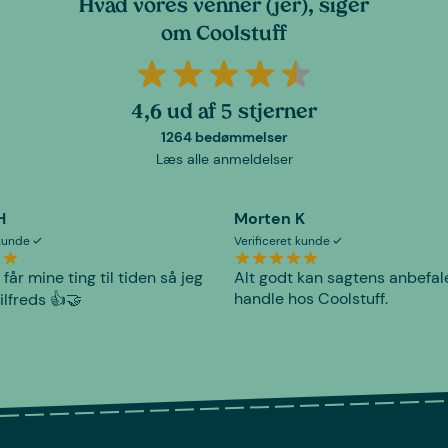
Hvad vores venner (jer), siger
om Coolstuff
4,6 ud af 5 stjerner
1264 bedømmelser
Læs alle anmeldelser
H
Morten K
 kunde
Verificeret kunde
 får mine ting til tiden så jeg
Alt godt kan sagtens anbefal
handle hos Coolstuff.
tilfreds 👍🤝