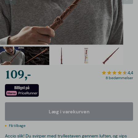
109,-
4,4
8 bedømmelser
Læg i varekurven
Få tilbage
Accio slik! Du svirper med tryllestaven gennem luften, og vips