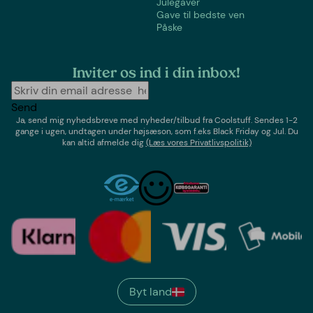
Julegaver
Gave til bedste ven
Påske
Inviter os ind i din inbox!
Send
Ja, send mig nyhedsbreve med
nyheder/tilbud
fra
Coolstuff
. Sendes 1-2
gange i ugen,
undtagen under højsæson, som f.eks Black Friday og Jul
. Du
kan altid afmelde dig
(Læs vores Privatlivspolitik)
Byt land