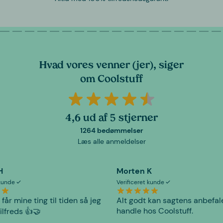
Hvad vores venner (jer), siger
om Coolstuff
4,6 ud af 5 stjerner
1264 bedømmelser
Læs alle anmeldelser
H
Morten K
 kunde
Verificeret kunde
 får mine ting til tiden så jeg
Alt godt kan sagtens anbefal
handle hos Coolstuff.
tilfreds 👍🤝