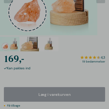
169,-
4,3
19 bedømmelser
Kan pakkes ind
Læg i varekurven
Få tilbage