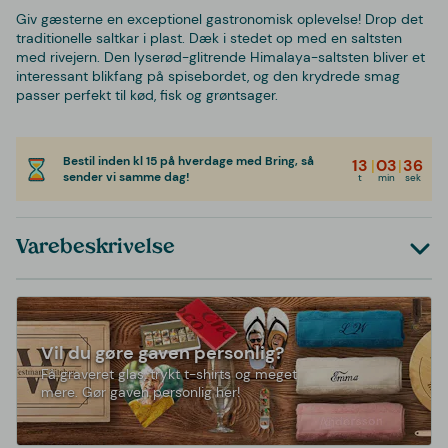
Giv gæsterne en exceptionel gastronomisk oplevelse! Drop det
traditionelle saltkar i plast. Dæk i stedet op med en saltsten
med rivejern. Den lyserød-glitrende Himalaya-saltsten bliver et
interessant blikfang på spisebordet, og den krydrede smag
passer perfekt til kød, fisk og grøntsager.
Bestil inden kl 15 på hverdage med Bring, så
13
|
03
|
36
sender vi samme dag!
t
min
sek
Varebeskrivelse
Vil du gøre gaven personlig?
Få graveret glas, trykt t-shirts og meget
mere. Gør gaven personlig her!