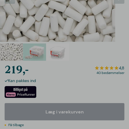
219,-
4,8
40 bedømmelser
Kan pakkes ind
Læg i varekurven
Få tilbage