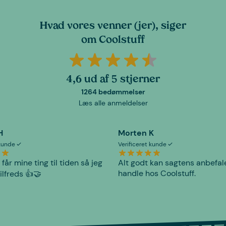
Hvad vores venner (jer), siger
om Coolstuff
4,6 ud af 5 stjerner
1264 bedømmelser
Læs alle anmeldelser
H
Morten K
 kunde
Verificeret kunde
 får mine ting til tiden så jeg
Alt godt kan sagtens anbefal
handle hos Coolstuff.
tilfreds 👍🤝