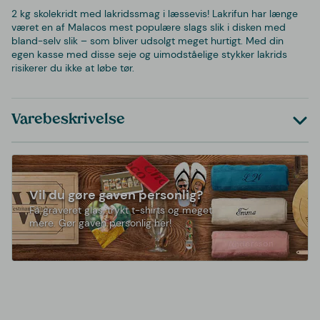
2 kg skolekridt med lakridssmag i læssevis! Lakrifun har længe
været en af ​Malacos mest populære slags slik i disken med
bland-selv slik – som bliver udsolgt meget hurtigt. Med din
egen kasse med disse seje og uimodståelige stykker lakrids
risikerer du ikke at løbe tør.
Varebeskrivelse
Vil du gøre gaven personlig?
Få graveret glas, trykt t-shirts og meget
mere. Gør gaven personlig her!