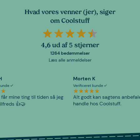
Hvad vores venner (jer), siger
om Coolstuff
4,6 ud af 5 stjerner
1264 bedømmelser
Læs alle anmeldelser
H
Morten K
 kunde
Verificeret kunde
 får mine ting til tiden så jeg
Alt godt kan sagtens anbefal
handle hos Coolstuff.
tilfreds 👍🤝