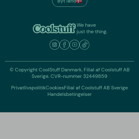
Byt land
We have
just the thing.
© Copyright CoolStuff Danmark. Filial af Coolstuff AB
Sverige. CVR-nummer 32449859
Privatlivspolitik
Cookies
Filial af Coolstuff AB Sverige
Handelsbetingelser