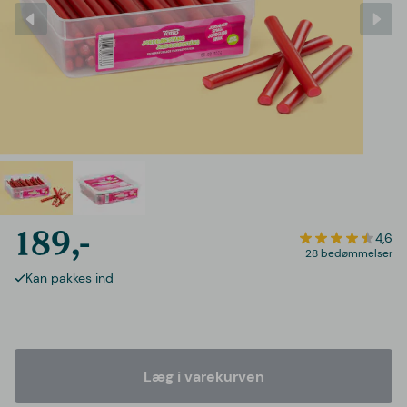
189,-
4,6
28 bedømmelser
Kan pakkes ind
Læg i varekurven