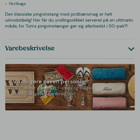
Få tilbage
Den klassiske pingvinstang med jordbærsmag er helt
uimodståelig! Her får du yndlingsslikket serveret på en ultimativ
måde, for Toms pingvinstænger gør sig allerbedst i 50-pak?!
Varebeskrivelse
Vil du gøre gaven personlig?
Få graveret glas, trykt t-shirts og meget
mere. Gør gaven personlig her!