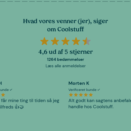
Hvad vores venner (jer), siger
om Coolstuff
4,6 ud af 5 stjerner
1264 bedømmelser
Læs alle anmeldelser
H
Morten K
 kunde
Verificeret kunde
 får mine ting til tiden så jeg
Alt godt kan sagtens anbefal
handle hos Coolstuff.
tilfreds 👍🤝