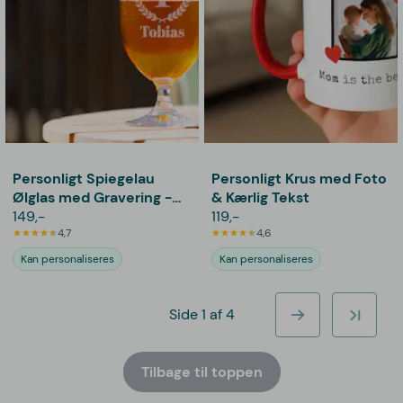
Personligt Spiegelau
Personligt Krus med Foto
Ølglas med Gravering -
& Kærlig Tekst
Bogstav, Navn & Krans
149,-
119,-
4,7
4,6
Kan personaliseres
Kan personaliseres
Side 1 af 4
Tilbage til toppen