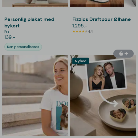
Personlig plakat med
Fizzics Draftpour Ølhane
bykort
1.295,-
Fra
4,4
139,-
Kan personaliseres
Nyhed