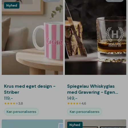
Nyhed
Krus med eget design -
Spiegelau Whiskyglas
Striber
med Gravering - Egen
119,-
Tekst
149,-
3,8
4,6
Kan personaliseres
Kan personaliseres
Nyhed