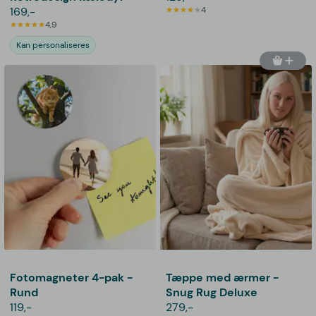
169,-
4
4,9
Kan personaliseres
Fotomagneter 4-pak -
Tæppe med ærmer -
Rund
Snug Rug Deluxe
119,-
279,-