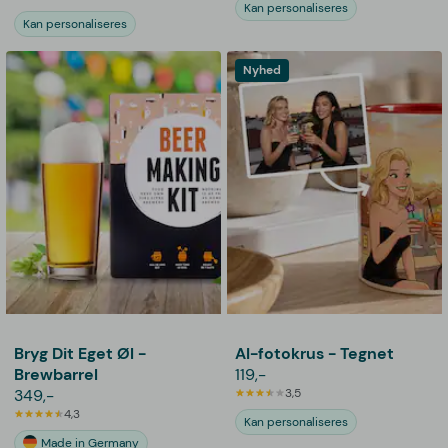
Kan personaliseres
Kan personaliseres
Nyhed
Bryg Dit Eget Øl -
AI-fotokrus - Tegnet
Brewbarrel
119,-
349,-
3,5
4,3
Kan personaliseres
Made in Germany