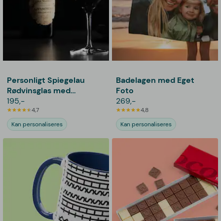
Personligt Spiegelau
Badelagen med Eget
Rødvinsglas med
Foto
Gravering - Bogstav,
195,-
269,-
Navn & Dato
4,7
4,8
Kan personaliseres
Kan personaliseres