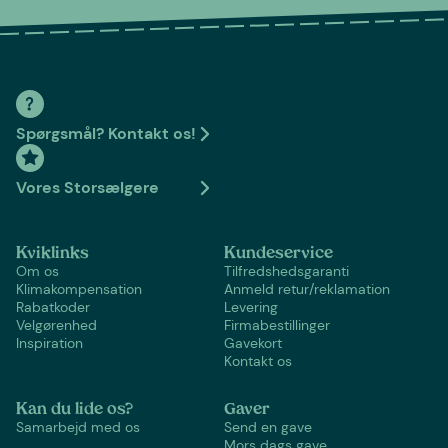
Spørgsmål? Kontakt os!
Vores Storsælgere
Kviklinks
Kundeservice
Om os
Tilfredshedsgaranti
Klimakompensation
Anmeld retur/reklamation
Rabatkoder
Levering
Velgørenhed
Firmabestillinger
Inspiration
Gavekort
Kontakt os
Kan du lide os?
Gaver
Samarbejd med os
Send en gave
Mors dags gave