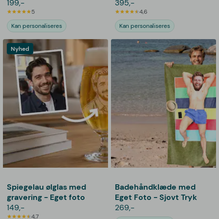
kæledyr
199,-
395,-
5
4,6
Kan personaliseres
Kan personaliseres
Nyhed
Spiegelau ølglas med
Badehåndklæde med
gravering - Eget foto
Eget Foto - Sjovt Tryk
149,-
269,-
4,7