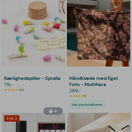
Kærlighedspiller - Spralla
Håndklæde med Eget
79,-
Foto - Multiface
4,4
269,-
5
Kan personaliseres
3 for 2