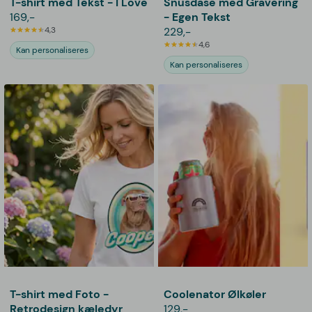
T-shirt med Tekst - I Love
Snusdåse med Gravering
169,-
- Egen Tekst
4,3
229,-
4,6
Kan personaliseres
Kan personaliseres
T-shirt med Foto -
Coolenator Ølkøler
Retrodesign kæledyr
129,-