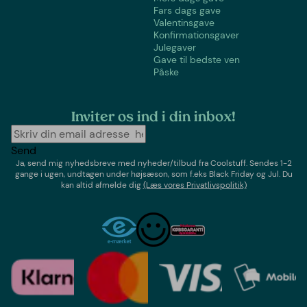
Fars dags gave
Valentinsgave
Konfirmationsgaver
Julegaver
Gave til bedste ven
Påske
Inviter os ind i din inbox!
Send
Ja, send mig nyhedsbreve med
nyheder/tilbud
fra
Coolstuff
. Sendes 1-2
gange i ugen,
undtagen under højsæson, som f.eks Black Friday og Jul
. Du
kan altid afmelde dig
(Læs vores Privatlivspolitik)