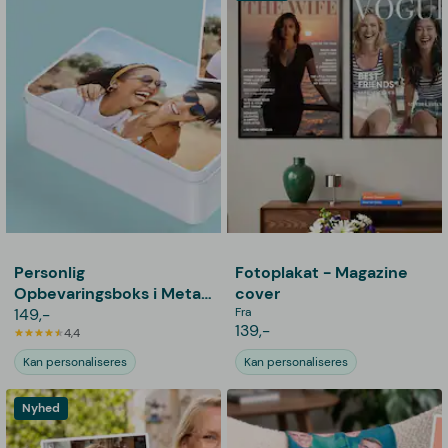
Personlig
Fotoplakat - Magazine
Opbevaringsboks i Metal
cover
med Billede -
149,-
Fra
139,-
Rektangulær
4,4
Kan personaliseres
Kan personaliseres
Nyhed