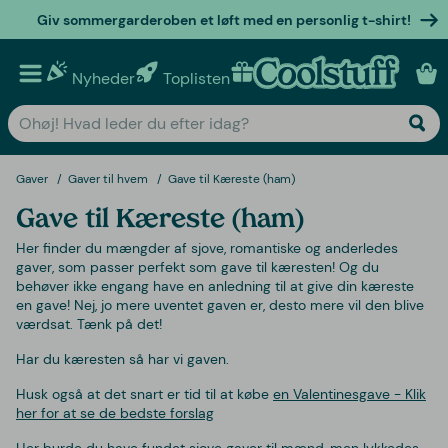
Giv sommergarderoben et løft med en personlig t-shirt!
Nyheder
Toplisten
Personlige gaver
Gaver
Gaver til hvem
Gave til Kæreste (ham)
Gave til Kæreste (ham)
Her finder du mængder af sjove, romantiske og anderledes
gaver, som passer perfekt som gave til kæresten! Og du
behøver ikke engang have en anledning til at give din kæreste
en gave! Nej, jo mere uventet gaven er, desto mere vil den blive
værdsat. Tænk på det!
Har du kæresten så har vi gaven.
Husk også at det snart er tid til at købe
en Valentinesgave - Klik
her for at se de bedste forslag
Her burde du have fundet sjove gaver til mænd, men lykkedes