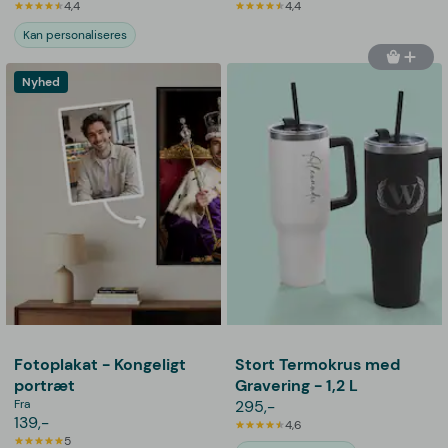
4,4
4,4
Kan personaliseres
Nyhed
Fotoplakat - Kongeligt
Stort Termokrus med
portræt
Gravering - 1,2 L
Fra
295,-
139,-
4,6
5