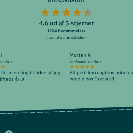
om Coolstuff
4,6 ud af 5 stjerner
1264 bedømmelser
Læs alle anmeldelser
H
Morten K
 kunde
Verificeret kunde
 får mine ting til tiden så jeg
Alt godt kan sagtens anbefal
handle hos Coolstuff.
tilfreds 👍🤝