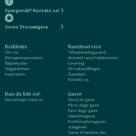
Spørgsmål? Kontakt os!
Vores Storsælgere
Kviklinks
Kundeservice
Om os
Tilfredshedsgaranti
Klimakompensation
Anmeld retur/reklamation
Rabatkoder
Levering
Velgørenhed
Firmabestillinger
Inspiration
Gavekort
Kontakt os
Kan du lide os?
Gaver
Samarbejd med os
Send en gave
Mors dags gave
Fars dags gave
Valentinsgave
Konfirmationsgaver
Julegaver
Gave til bedste ven