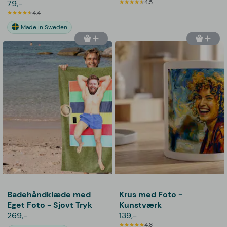
79,-
4,5
4,4
Made in Sweden
Badehåndklæde med
Krus med Foto -
Eget Foto - Sjovt Tryk
Kunstværk
269,-
139,-
4,8