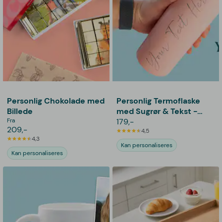
Personlig Chokolade med
Personlig Termoflaske
Billede
med Sugrør & Tekst -
Fra
600 ml
179,-
209,-
4,5
4,3
Kan personaliseres
Kan personaliseres