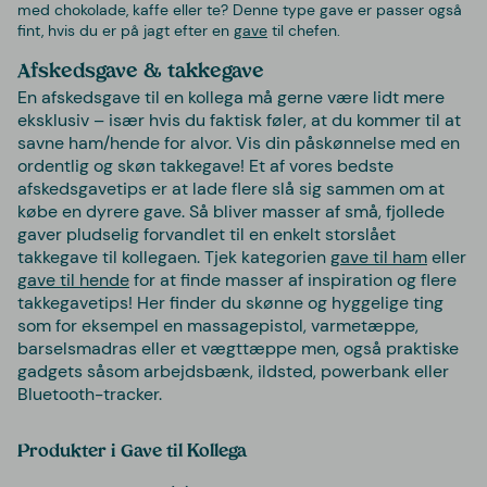
med chokolade, kaffe eller te? Denne type gave er passer også
fint, hvis du er på jagt efter en
gave
til chefen.
Afskedsgave & takkegave
En afskedsgave til en kollega må gerne være lidt mere
eksklusiv – især hvis du faktisk føler, at du kommer til at
savne ham/hende for alvor. Vis din påskønnelse med en
ordentlig og skøn takkegave! Et af vores bedste
afskedsgavetips er at lade flere slå sig sammen om at
købe en dyrere gave. Så bliver masser af små, fjollede
gaver pludselig forvandlet til en enkelt storslået
takkegave til kollegaen. Tjek kategorien
gave til ham
eller
gave til hende
for at finde masser af inspiration og flere
takkegavetips! Her finder du skønne og hyggelige ting
som for eksempel en massagepistol, varmetæppe,
barselsmadras eller et vægttæppe men, også praktiske
gadgets såsom arbejdsbænk, ildsted, powerbank eller
Bluetooth-tracker.
Produkter i Gave til Kollega