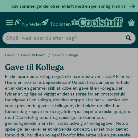
Giv sommergarderoben et løft med en personlig t-shirt!
Nyheder
Toplisten
Personlige gaver
Gaver
Gaver til hvem
Gave til Kollega
Gave til Kollega
Er din nærmeste kollega også din nærmeste ven i livet? Eller har
I bare en normal arbejdsrelation? Uanset hvordan jeres forhold
er, er det en gammel skik at købe en gave til en kollega, der
fylder år, og lige så vigtigt er det at sørge for en omsorgsfuld
farvelgave til en kollega, der skal stoppe. Her har vi samlet alle
vores passende gaver til kollegaen, der holder op eller har
fødselsdag - sjove tricks og gåder-puslespil, praktiske gadgets
med "Coolstuffig touch" og spiselige lækkerier er et
gennemgående mønster i vores udvalg af kollegagaver. Netop
spiselige lækkerier er et vindende koncept, uanset hvor tæt et
forhold du har til en kollega! Hvorfor ikke satse på en
gaveæske