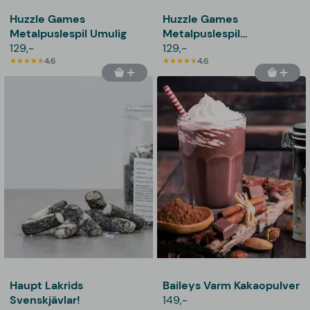
Huzzle Games
Huzzle Games
Metalpuslespil Umulig
Metalpuslespil
129,-
Supersvær
129,-
4,6
4,6
Haupt Lakrids
Baileys Varm Kakaopulver
Svenskjävlar!
149,-