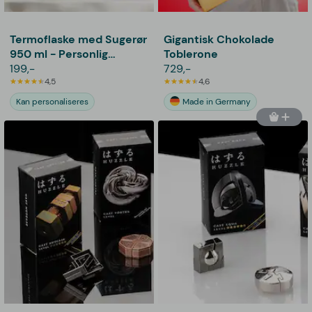
Termoflaske med Sugerør
Gigantisk Chokolade
950 ml - Personlig
Toblerone
Gravering
199,-
729,-
4,5
4,6
Kan personaliseres
Made in Germany