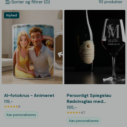
Sorter og filtrer (0)
113 produkter
Nyhed
AI-fotokrus - Animeret
Personligt Spiegelau
119,-
Rødvinsglas med
5
Gravering - Bogstav,
195,-
Navn & Dato
4,7
Kan personaliseres
Kan personaliseres