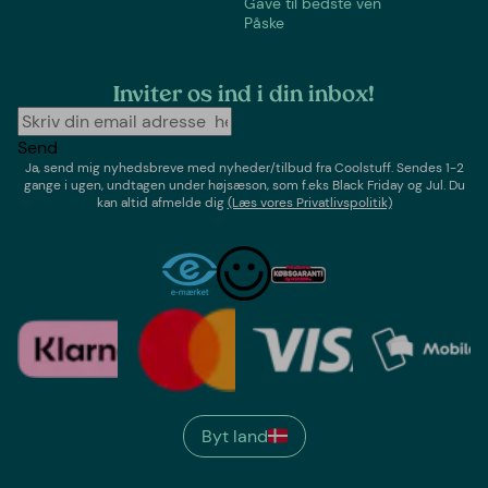
Gave til bedste ven
Påske
Inviter os ind i din inbox!
Send
Ja, send mig nyhedsbreve med
nyheder/tilbud
fra
Coolstuff
. Sendes 1-2
gange i ugen,
undtagen under højsæson, som f.eks Black Friday og Jul
. Du
kan altid afmelde dig
(Læs vores Privatlivspolitik)
Byt land