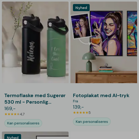
Nyhed
Termoflaske med Sugerør
Fotoplakat med AI-tryk
530 ml - Personlig
Fra
139,-
Gravering
169,-
5
4,7
Kan personaliseres
Kan personaliseres
Nyhed