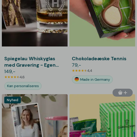
Spiegelau Whiskyglas
Chokoladeæske Tennis
med Gravering - Egen
79,-
Tekst
149,-
4,4
4,6
Made in Germany
Kan personaliseres
Nyhed