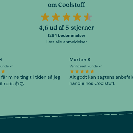
om Coolstuff
4,6 ud af 5 stjerner
1264 bedømmelser
Læs alle anmeldelser
H
Morten K
 kunde
Verificeret kunde
 får mine ting til tiden så jeg
Alt godt kan sagtens anbefal
handle hos Coolstuff.
tilfreds 👍🤝