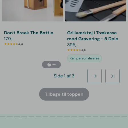
Don't Break The Bottle
Grillværktøj i Trækasse
179,-
med Gravering - 5 Dele
4,4
395,-
4,6
Kan personaliseres
Side 1 af 3
Tilbage til toppen