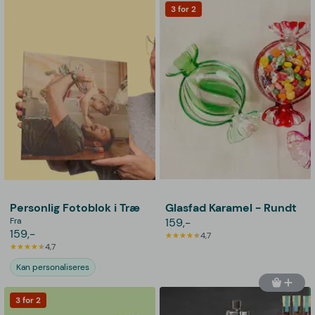
3 for 2
Personlig Fotoblok i Træ
Glasfad Karamel - Rundt
Fra
159,-
159,-
4,7
4,7
Kan personaliseres
3 for 2