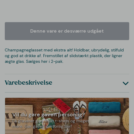
Denne vare er desværre udgået
Champagneglasset med ekstra alt! Holdbar, ubrydelig, stilfuld
og god at drikke af. Fremstillet af slidstærkt plastik, der ligner
ægte glas. Sælges her i 2-pak.
Varebeskrivelse
Vil du gøre gaven personlig?
Få graveret glas, trykt t-shirts og meget
mere. Gør gaven personlig her!