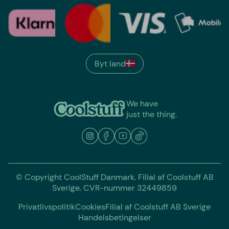
Byt land
We have
just the thing.
© Copyright CoolStuff Danmark. Filial af Coolstuff AB
Sverige. CVR-nummer 32449859
Privatlivspolitik
Cookies
Filial af Coolstuff AB Sverige
Handelsbetingelser