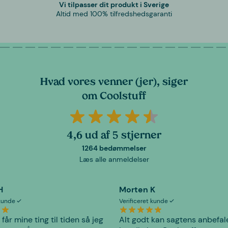
Vi tilpasser dit produkt i Sverige
Altid med 100% tilfredshedsgaranti
Hvad vores venner (jer), siger
om Coolstuff
4,6 ud af 5 stjerner
1264 bedømmelser
Læs alle anmeldelser
H
Morten K
 kunde
Verificeret kunde
 får mine ting til tiden så jeg
Alt godt kan sagtens anbefal