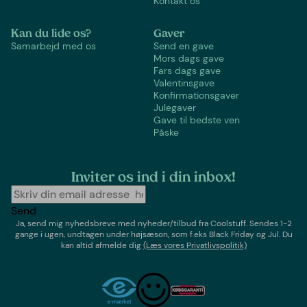
Kontakt os
Kan du lide os?
Gaver
Samarbejd med os
Send en gave
Mors dags gave
Fars dags gave
Valentinsgave
Konfirmationsgaver
Julegaver
Gave til bedste ven
Påske
Inviter os ind i din inbox!
Send
Ja, send mig nyhedsbreve med
nyheder/tilbud
fra
Coolstuff
. Sendes 1-2
gange i ugen,
undtagen under højsæson, som f.eks Black Friday og Jul
. Du
kan altid afmelde dig
(Læs vores Privatlivspolitik)