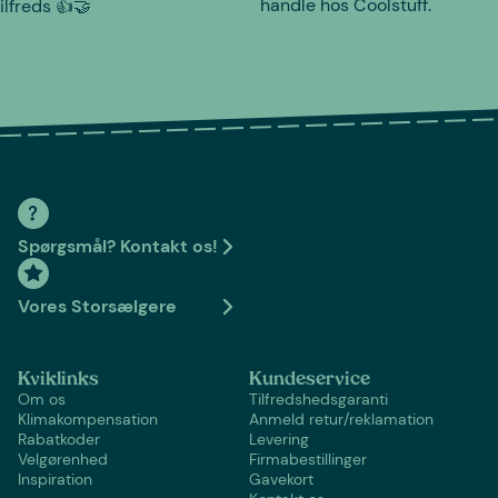
handle hos Coolstuff.
tilfreds 👍🤝
Spørgsmål? Kontakt os!
Vores Storsælgere
Kviklinks
Kundeservice
Om os
Tilfredshedsgaranti
Klimakompensation
Anmeld retur/reklamation
Rabatkoder
Levering
Velgørenhed
Firmabestillinger
Inspiration
Gavekort