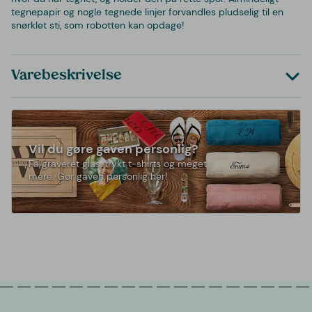
tegnepapir og nogle tegnede linjer forvandles pludselig til en
snørklet sti, som robotten kan opdage!
Varebeskrivelse
Vil du gøre gaven personlig?
Få graveret glas, trykt t-shirts og meget
mere. Gør gaven personlig her!