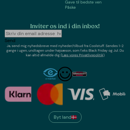
Gave til bedste ven
Påske
Inviter os ind i din inbox!
Send
Ja, send mig nyhedsbreve med
nyheder/tilbud
fra
Coolstuff
. Sendes 1-2
gange i ugen,
undtagen under højsæson, som f.eks Black Friday og Jul
. Du
kan altid afmelde dig
(Læs vores Privatlivspolitik)
Byt land