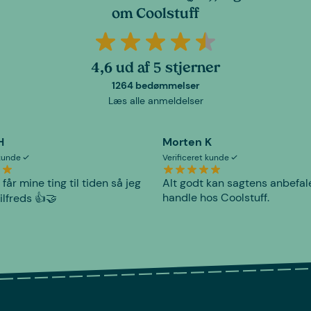
om Coolstuff
4,6 ud af 5 stjerner
1264 bedømmelser
Læs alle anmeldelser
H
Morten K
 kunde
Verificeret kunde
 får mine ting til tiden så jeg
Alt godt kan sagtens anbefal
handle hos Coolstuff.
tilfreds 👍🤝