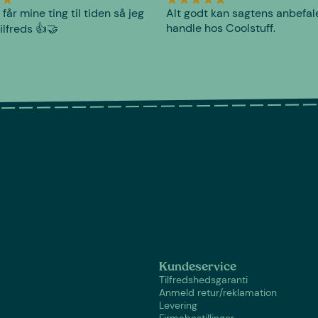
 får mine ting til tiden så jeg
Alt godt kan sagtens anbefal
handle hos Coolstuff.
tilfreds 👍🤝
Kundeservice
Tilfredshedsgaranti
Anmeld retur/reklamation
Levering