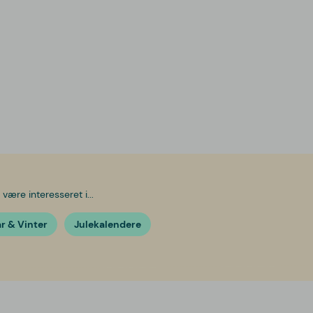
være interesseret i...
år & Vinter
Julekalendere