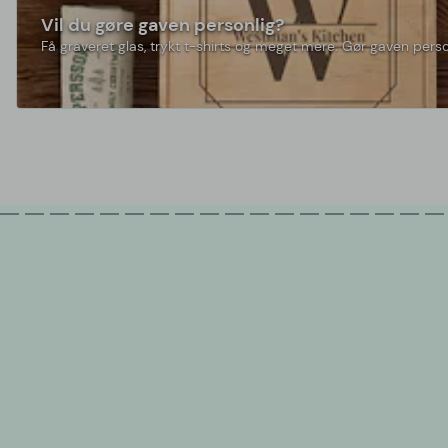
Vil du gøre gaven personlig?
Få graveret glas, trykt t-shirts og meget mere. Gør gaven perso