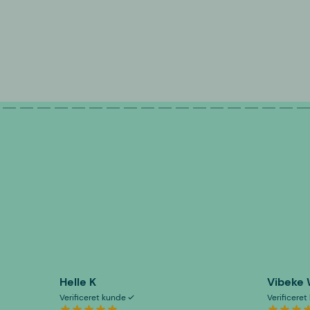
Helle K
Vibeke
Verificeret kunde
Verificere