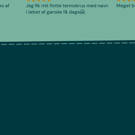
es af
Jeg fik mit flotte termokrus med navn
Meget be
i løbet af ganske få dage🤗