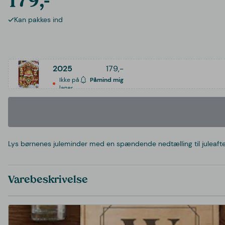
179,-
Kan pakkes ind
2025
179,-
Ikke på
Påmind mig
lager
Lys børnenes juleminder med en spændende nedtælling til juleaften!
Varebeskrivelse