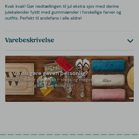
Kvak kvak! Gør nedtællingen til jul ekstra sjov med denne
julekalender fyldt med gummiænder i forskellige farver og
outfits. Perfekt til andefans i alle aldre!
Varebeskrivelse
Vil du gøre gaven personlig?
Få graveret glas, trykt t-shirts og meget
mere. Gør gaven personlig her!