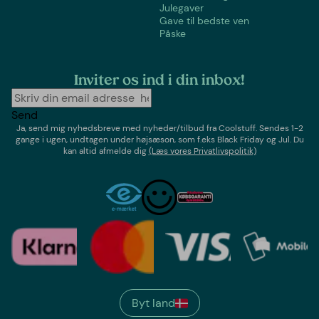
Julegaver
Gave til bedste ven
Påske
Inviter os ind i din inbox!
Send
Ja, send mig nyhedsbreve med
nyheder/tilbud
fra
Coolstuff
. Sendes 1-2
gange i ugen,
undtagen under højsæson, som f.eks Black Friday og Jul
. Du
kan altid afmelde dig
(Læs vores Privatlivspolitik)
Byt land