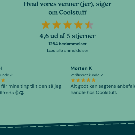
Hvad vores venner (jer), siger
om Coolstuff
4,6 ud af 5 stjerner
1264 bedømmelser
Læs alle anmeldelser
H
Morten K
 kunde
Verificeret kunde
 får mine ting til tiden så jeg
Alt godt kan sagtens anbefal
handle hos Coolstuff.
tilfreds 👍🤝