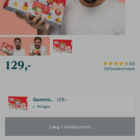
129,-
4,5
138 bedømmelser
Gummiankor Adventskalender
129,-
På lager
Læg i varekurven