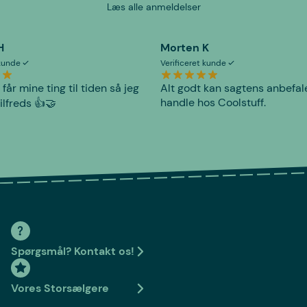
Læs alle anmeldelser
H
Morten K
 kunde
Verificeret kunde
 får mine ting til tiden så jeg
Alt godt kan sagtens anbefal
handle hos Coolstuff.
tilfreds 👍🤝
Spørgsmål? Kontakt os!
Vores Storsælgere