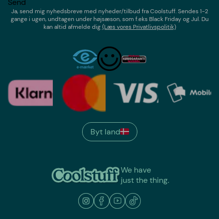
Send
Ja, send mig nyhedsbreve med
nyheder/tilbud
fra
Coolstuff
. Sendes 1-2
gange i ugen,
undtagen under højsæson, som f.eks Black Friday og Jul
. Du
kan altid afmelde dig
(Læs vores Privatlivspolitik)
Byt land
We have
just the thing.