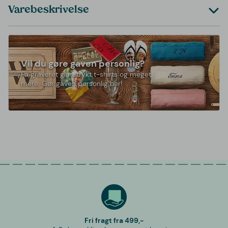
Varebeskrivelse
Vil du gøre gaven personlig?
Få graveret glas, trykt t-shirts og meget
mere. Gør gaven personlig her!
Fri fragt fra 499,-