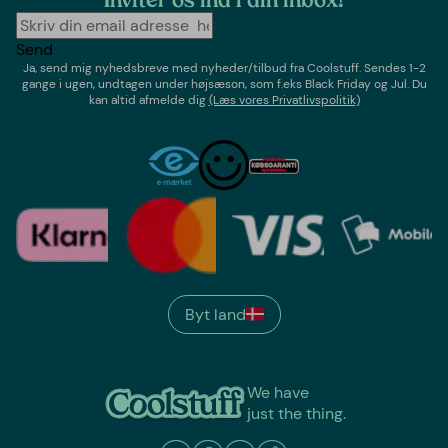
Inviter os ind i din inbox!
Send
Ja, send mig nyhedsbreve med
nyheder/tilbud
fra
Coolstuff
. Sendes 1-2
gange i ugen,
undtagen under højsæson, som f.eks Black Friday og Jul
. Du
kan altid afmelde dig
(Læs vores Privatlivspolitik)
Byt land
We have
just the thing.