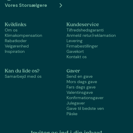
Vores Storsælgere
Kviklinks
Kundeservice
Om os
Tilfredshedsgaranti
Klimakompensation
Anmeld retur/reklamation
Rabatkoder
Levering
Velgørenhed
Firmabestillinger
Inspiration
Gavekort
Kontakt os
Kan du lide os?
Gaver
Samarbejd med os
Send en gave
Mors dags gave
Fars dags gave
Valentinsgave
Konfirmationsgaver
Julegaver
Gave til bedste ven
Påske