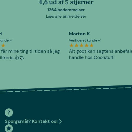
4,6 ud af 5 stjerner
1264 bedømmelser
Læs alle anmeldelser
H
Morten K
 kunde
Verificeret kunde
 får mine ting til tiden så jeg
Alt godt kan sagtens anbefal
handle hos Coolstuff.
tilfreds 👍🤝
Spørgsmål? Kontakt os!