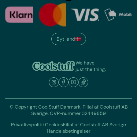
Byt land
We have
just the thing.
© Copyright CoolStuff Danmark. Filial af Coolstuff AB
Sverige. CVR-nummer 32449859
Privatlivspolitik
Cookies
Filial af Coolstuff AB Sverige
Handelsbetingelser