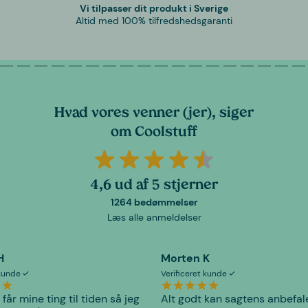
Vi tilpasser dit produkt i Sverige
Altid med 100% tilfredshedsgaranti
Hvad vores venner (jer), siger
om Coolstuff
4,6 ud af 5 stjerner
1264 bedømmelser
Læs alle anmeldelser
H
Morten K
 kunde
Verificeret kunde
 får mine ting til tiden så jeg
Alt godt kan sagtens anbefal