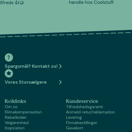
handle hos Coolstuff.
tilfreds 👍🤝
Spørgsmål? Kontakt os!
Vores Storsælgere
Kviklinks
Kundeservice
Om os
Tilfredshedsgaranti
Klimakompensation
Anmeld retur/reklamation
Rabatkoder
Levering
Velgørenhed
Firmabestillinger
Inspiration
Gavekort