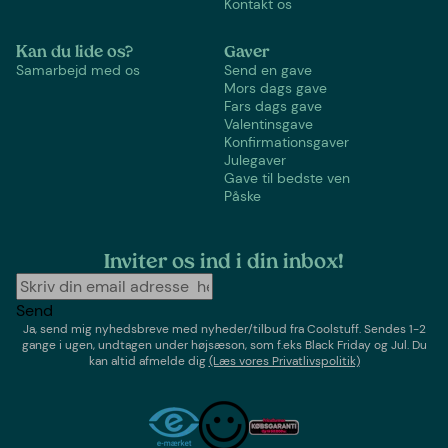
Kontakt os
Kan du lide os?
Gaver
Samarbejd med os
Send en gave
Mors dags gave
Fars dags gave
Valentinsgave
Konfirmationsgaver
Julegaver
Gave til bedste ven
Påske
Inviter os ind i din inbox!
Send
Ja, send mig nyhedsbreve med
nyheder/tilbud
fra
Coolstuff
. Sendes 1-2
gange i ugen,
undtagen under højsæson, som f.eks Black Friday og Jul
. Du
kan altid afmelde dig
(Læs vores Privatlivspolitik)