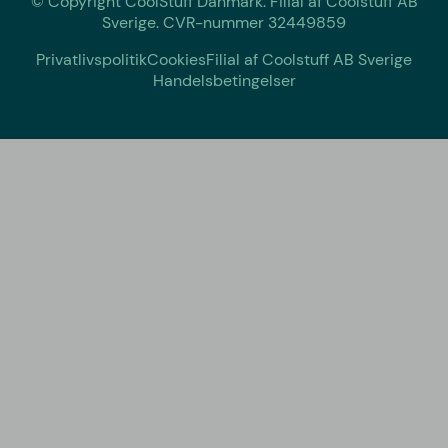
© Copyright CoolStuff Danmark. Filial af Coolstuff AB
Sverige. CVR-nummer 32449859
Privatlivspolitik
Cookies
Filial af Coolstuff AB Sverige
Handelsbetingelser