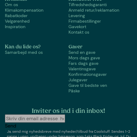
Om os
Tilfredshedsgaranti
Klimakompensation
Anmeld retur/reklamation
Rabatkoder
Levering
Velgørenhed
Firmabestillinger
Inspiration
Gavekort
Kontakt os
Kan du lide os?
Gaver
Samarbejd med os
Send en gave
Mors dags gave
Fars dags gave
Valentinsgave
Konfirmationsgaver
Julegaver
Gave til bedste ven
Påske
Inviter os ind i din inbox!
Send
Ja, send mig nyhedsbreve med
nyheder/tilbud
fra
Coolstuff
. Sendes 1-2
gange i ugen,
undtagen under højsæson, som f.eks Black Friday og Jul
. Du