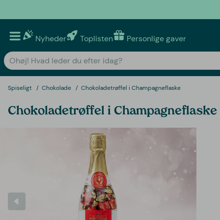
Nyheder
Toplisten
Personlige gaver
Spiseligt
Chokolade
Chokoladetrøffel i Champagneflaske
Chokoladetrøffel i Champagneflaske