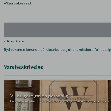
Kan pakkes ind
Ikke på lager
Byd voksne slikmunde på luksuriøs belgisk chokoladetrøffel i festl
Varebeskrivelse
Vil du gøre gaven personlig?
Få graveret glas, trykt t-shirts og meget mere. Gør gaven perso