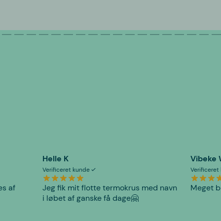
Helle K
Vibeke
Verificeret kunde
Verificere
es af
Jeg fik mit flotte termokrus med navn
Meget be
i løbet af ganske få dage🤗