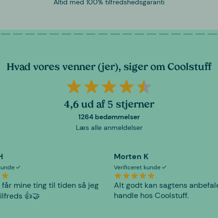
Altid med 100% tilfredshedsgaranti
Hvad vores venner (jer), siger om Coolstuff
4,6 ud af 5 stjerner
1264 bedømmelser
Læs alle anmeldelser
H
Morten K
 kunde
Verificeret kunde
 får mine ting til tiden så jeg
Alt godt kan sagtens anbefal
handle hos Coolstuff.
tilfreds 👍🤝