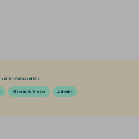
være interesseret i...
e
Efterår & Vinter
Juleslik