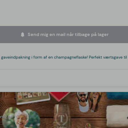
Send mig en mail når tilbage på lager
ig gaveindpakning i form af en champagneflaske! Perfekt værtsgave til 
nlig her!