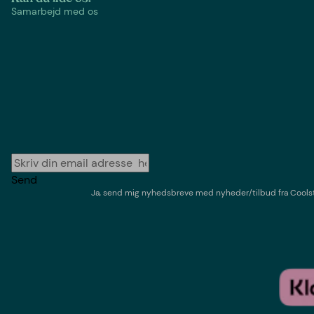
Samarbejd med os
Send
Ja, send mig nyhedsbreve med
nyheder/tilbud
fra
Cools