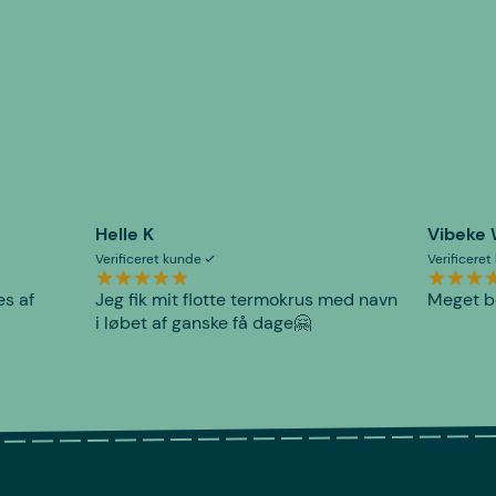
Helle K
Vibeke
Verificeret kunde
Verificere
es af
Jeg fik mit flotte termokrus med navn
Meget be
i løbet af ganske få dage🤗