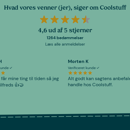
Hvad vores venner (jer), siger om Coolstuff
4,6 ud af 5 stjerner
1264 bedømmelser
Læs alle anmeldelser
H
Morten K
 kunde
Verificeret kunde
 får mine ting til tiden så jeg
Alt godt kan sagtens anbefal
handle hos Coolstuff.
tilfreds 👍🤝