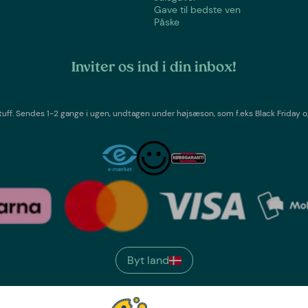
Gave til bedste ven
Påske
Inviter os ind i din inbox!
tuff
. Sendes 1-2 gange i ugen,
undtagen under højsæson, som f.eks Black Friday o
Byt land