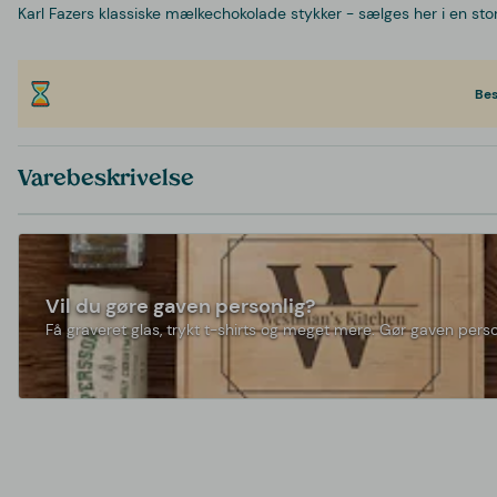
Karl Fazers klassiske mælkechokolade stykker - sælges her i en st
Bes
Varebeskrivelse
Vil du gøre gaven personlig?
Få graveret glas, trykt t-shirts og meget mere. Gør gaven perso