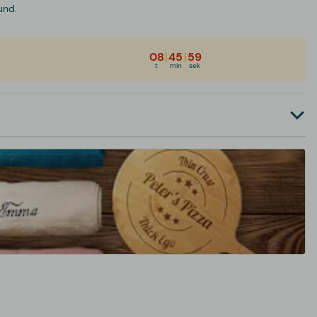
und.
08
|
45
|
59
t
min
sek