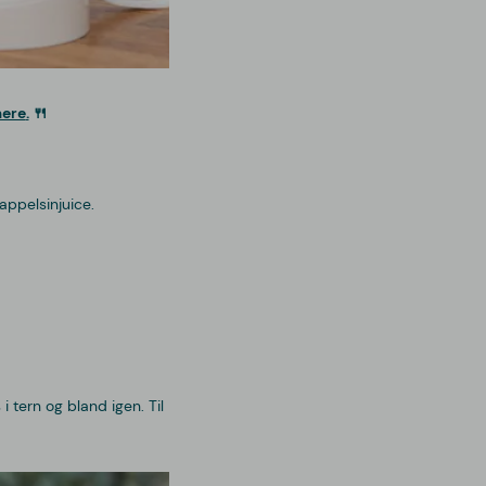
mere
.
🍴
appelsinjuice.
tern og bland igen. Til