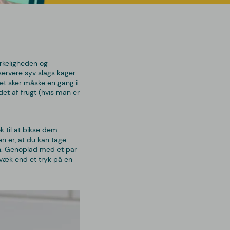
irkeligheden og
 servere syv slags kager
Det sker måske en gang i
det af frugt (hvis man er
k til at bikse dem
en
er, at du kan tage
en. Genoplad med et par
e væk end et tryk på en