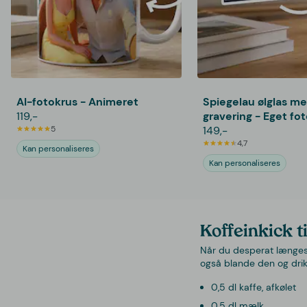
AI-fotokrus - Animeret
Spiegelau ølglas m
119,-
gravering - Eget fo
5
149,-
4,7
Kan personaliseres
Kan personaliseres
Koffeinkick t
Når du desperat længes 
også blande den og dri
0,5 dl kaffe, afkølet
0,5 dl mælk