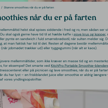
Skønne smoothies når du er på farten
othies når du er på farten
mellemmåltid helst skal spises siddende i fred og ro, men sådan ser v
 Du skal også gerne have tid til at hælde kaffe i
sjove krus og kopper
,
ller pynte en sandwich i fuld smørrebrødsstil, når sulten melder sig. 
ng, at man faktisk har tid til det. Resten af dagene består mellemmålti
e (når jobmødet trækker ud) eller tyggegummi (når alt er kaos).
 sjovere mellemmåltider, som ikke kræver en masse tid og en mesterko
, for eksempel! Det smarte ved
KitchPro Portable Smoothie-blender
itnesscenteret eller på picnicen og lave smoothies, når du er på fart
år du har lyst – en friskblandet juice eller smoothie er aldrig længer
af vores yndlingsopskrifter.