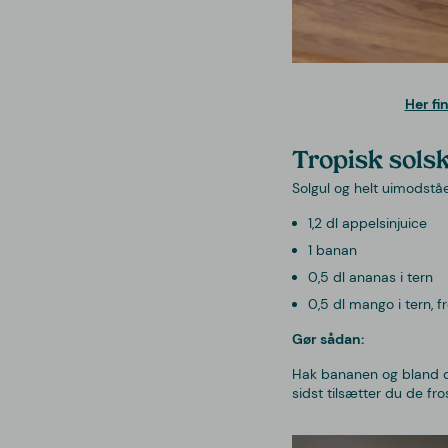
Her fi
Tropisk sols
Solgul og helt uimodstå
1,2 dl appelsinjuice
1 banan
0,5 dl ananas i tern
0,5 dl mango i tern, f
Gør sådan:
Hak bananen og bland de
sidst tilsætter du de f