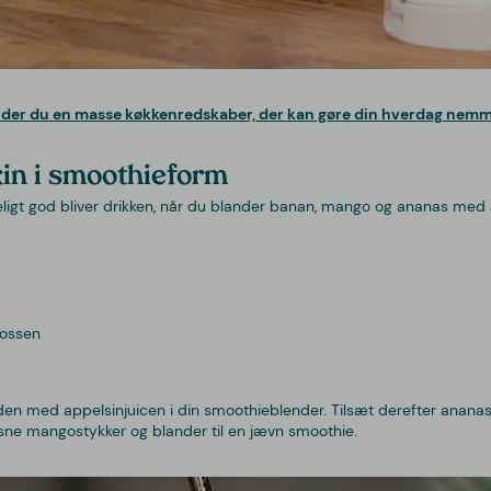
nder du en masse køkkenredskaber, der kan gøre din hverdag nem
kin i smoothieform
eligt god bliver drikken, når du blander banan, mango og ananas med 
rossen
n med appelsinjuicen i din smoothieblender. Tilsæt derefter ananas i 
rosne mangostykker og blander til en jævn smoothie.