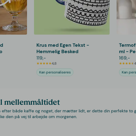
ed
Krus med Egen Tekst -
Termof
to
Hemmelig Besked
ml - Pe
119,-
169,-
4,8
4
Kan personaliseres
Kan pers
il mellemmåltidet
efter både kaffe og noget, der mætter lidt, er dette din perfekte to
kke den på vej til arbejde om morgenen.