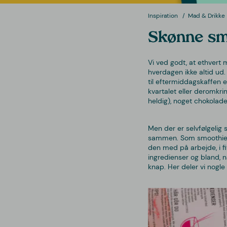
Inspiration
Mad & Drikke
Skønne smo
Vi ved godt, at ethvert 
hverdagen ikke altid ud.
til eftermiddagskaffen e
kvartalet eller deromkri
heldig), noget chokolad
Men der er selvfølgelig
sammen. Som smoothies
den med på arbejde, i f
ingredienser og bland, n
knap. Her deler vi nogle 