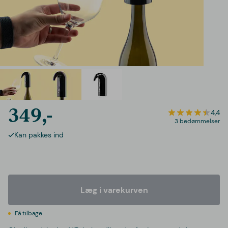
349,-
4,4
3 bedømmelser
Kan pakkes ind
Læg i varekurven
Få tilbage