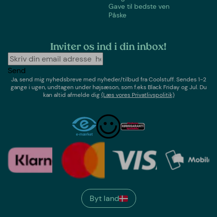
Gave til bedste ven
Påske
Inviter os ind i din inbox!
Send
Ja, send mig nyhedsbreve med
nyheder/tilbud
fra
Coolstuff
. Sendes 1-2
gange i ugen,
undtagen under højsæson, som f.eks Black Friday og Jul
. Du
kan altid afmelde dig
(Læs vores Privatlivspolitik)
Byt land