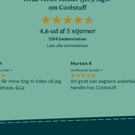
om Coolstuff
4,6 ud af 5 stjerner
1264 bedømmelser
Læs alle anmeldelser
H
Morten K
 kunde
Verificeret kunde
 får mine ting til tiden så jeg
Alt godt kan sagtens anbefal
handle hos Coolstuff.
tilfreds 👍🤝