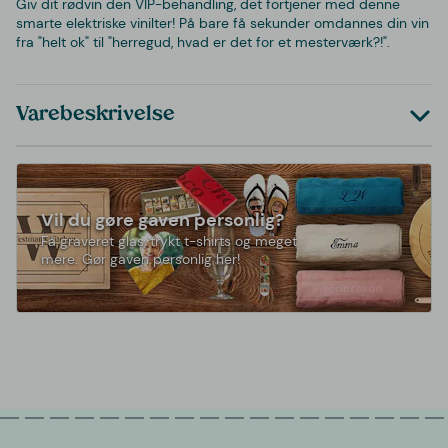
Giv dit rødvin den VIP-behandling, det fortjener med denne
smarte elektriske vinilter! På bare få sekunder omdannes din vin
fra "helt ok" til "herregud, hvad er det for et mesterværk?!".
Varebeskrivelse
Vil du gøre gaven personlig?
Få graveret glas, trykt t-shirts og meget
mere. Gør gaven personlig her!