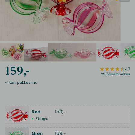
159,-
4,7
29 bedømmelser
Kan pakkes ind
Rød
159,-
På lager
Grøn
159,-