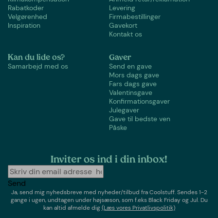
Rabatkoder
Levering
Velgørenhed
Firmabestillinger
Inspiration
Gavekort
Kontakt os
Kan du lide os?
Gaver
Samarbejd med os
Send en gave
Mors dags gave
Fars dags gave
Valentinsgave
Konfirmationsgaver
Julegaver
Gave til bedste ven
Påske
Inviter os ind i din inbox!
Send
Ja, send mig nyhedsbreve med
nyheder/tilbud
fra
Coolstuff
. Sendes 1-2
gange i ugen,
undtagen under højsæson, som f.eks Black Friday og Jul
. Du
kan altid afmelde dig
(Læs vores Privatlivspolitik)