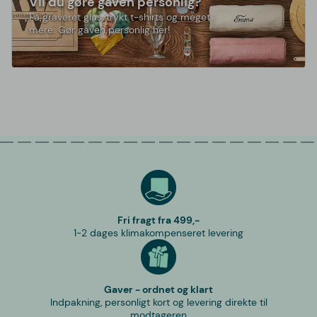
Vil du gøre gaven personlig?
Få graveret glas, trykt t-shirts og meget
mere. Gør gaven personlig her!
Fri fragt fra 499,-
1-2 dages klimakompenseret levering
Gaver - ordnet og klart
Indpakning, personligt kort og levering direkte til
modtageren