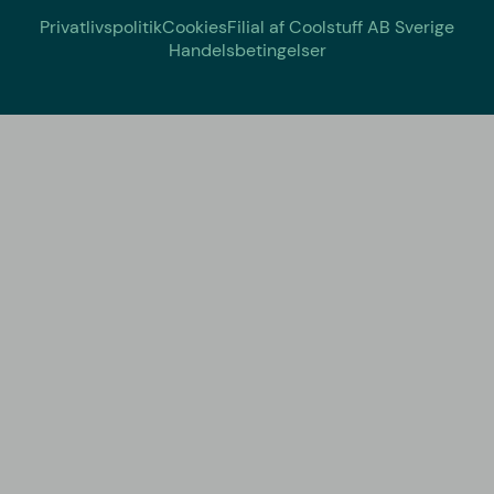
Privatlivspolitik
Cookies
Filial af Coolstuff AB Sverige
Handelsbetingelser