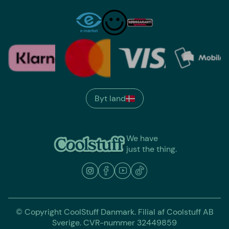
Byt land
We have
just the thing.
© Copyright CoolStuff Danmark. Filial af Coolstuff AB
Sverige. CVR-nummer 32449859