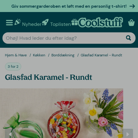
Giv sommergarderoben et løft med en personlig t-shirt!
Nyheder
Toplisten
Personlige gaver
Hjem & Have
Køkken
Borddækning
Glasfad Karamel - Rundt
3 for 2
Glasfad Karamel - Rundt