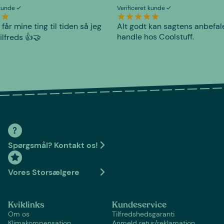
 kunde
Verificeret kunde
 får mine ting til tiden så jeg
Alt godt kan sagtens anbefal
handle hos Coolstuff.
tilfreds 👍🤝
Spørgsmål? Kontakt os!
Vores Storsælgere
Kviklinks
Kundeservice
Om os
Tilfredshedsgaranti
Klimakompensation
Anmeld retur/reklamation