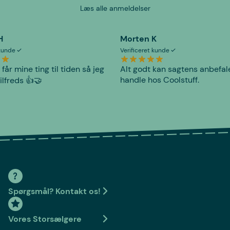
Læs alle anmeldelser
H
Morten K
 kunde
Verificeret kunde
 får mine ting til tiden så jeg
Alt godt kan sagtens anbefal
handle hos Coolstuff.
tilfreds 👍🤝
Spørgsmål? Kontakt os!
Vores Storsælgere