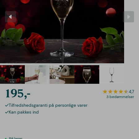
195,-
4,7
3 bedømmelser
Tilfredshedsgaranti på personlige varer
Kan pakkes ind
På lager