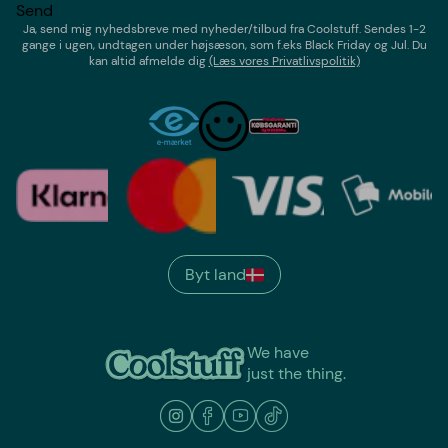
Send
Ja, send mig nyhedsbreve med
nyheder/tilbud
fra
Coolstuff
. Sendes 1-2
gange i ugen,
undtagen under højsæson, som f.eks Black Friday og Jul
. Du
kan altid afmelde dig
(Læs vores Privatlivspolitik)
Byt land
We have
just the thing.